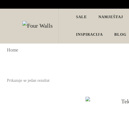
SALE
NAMJEŠTAJ
Four Walls
Sve za interijer po Vašoj mjeri. Salon namještaja, dekoracije i ras
INSPIRACIJA
BLOG
Home
Prikazuje se jedan rezultat