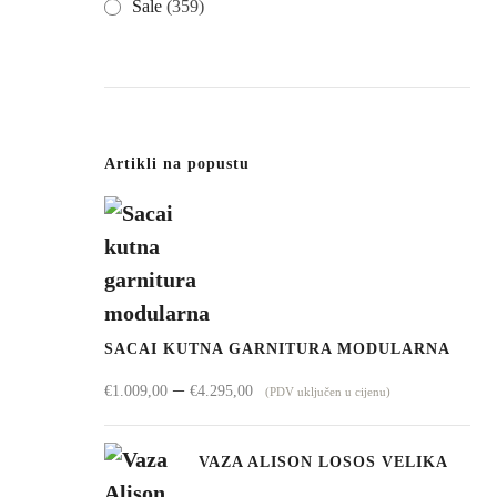
Sale
(359)
Artikli na popustu
SACAI KUTNA GARNITURA MODULARNA
Raspon
–
€
1.009,00
€
4.295,00
(PDV uključen u cijenu)
cijena:
od
VAZA ALISON LOSOS VELIKA
€1.009,00