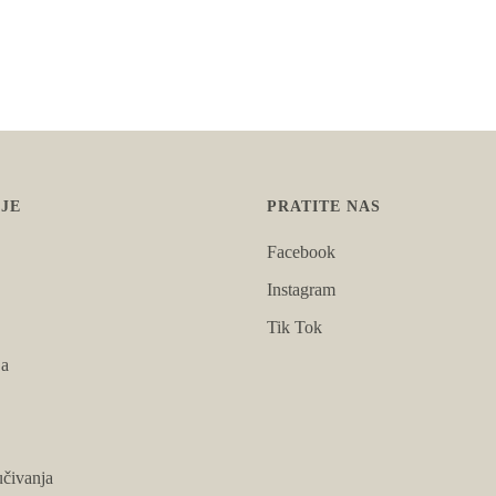
JE
PRATITE NAS
Facebook
Instagram
Tik Tok
ja
čivanja