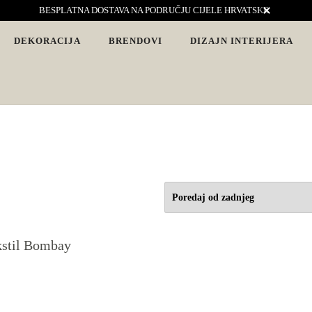
BESPLATNA DOSTAVA NA PODRUČJU CIJELE HRVATSKE
DEKORACIJA
BRENDOVI
DIZAJN INTERIJERA
vjete. Interijeri s karakterom