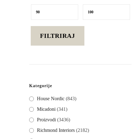
Min
Maks
cijena
cijena
FILTRIRAJ
Kategorije
House Nordic
(843)
Micadoni
(341)
Proizvodi
(3436)
Richmond Interiors
(2182)