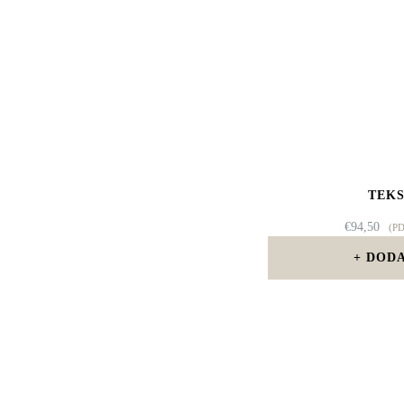
TEKS
€
94,50
(P
DODA