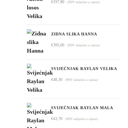
€
197,80
(PDV uključen u cijenu)
do
€4.295,00
ZIDNA SLIKA HANNA
€
395,60
(PDV uključen u cijenu)
SVIJEĆNJAK RAYLAN VELIKA
€
48,30
(PDV uključen u cijenu)
SVIJEĆNJAK RAYLAN MALA
€
43,70
(PDV uključen u cijenu)