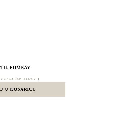
TIL BOMBAY
DV UKLJUČEN U CIJENU)
J U KOŠARICU