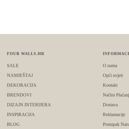
FOUR WALLS.HR
INFORMACI
SALE
O nama
NAMJEŠTAJ
Opći uvjeti
DEKORACIJA
Kontakt
BRENDOVI
Načini Plaćan
DIZAJN INTERIJERA
Dostava
INSPIRACIJA
Reklamacije
BLOG
Postupak Naru