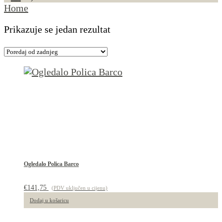
Home
Prikazuje se jedan rezultat
Ogledalo Polica Barco
€
141,75
(PDV uključen u cijenu)
Dodaj u košaricu