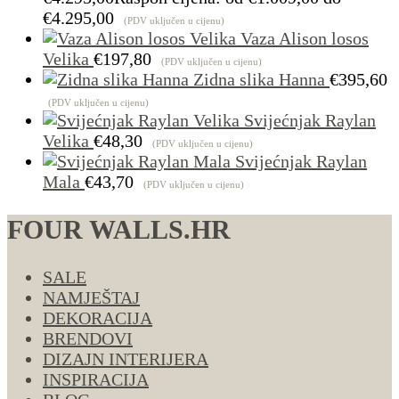
€4.295,00
(PDV uključen u cijenu)
Vaza Alison losos
Velika
€
197,80
(PDV uključen u cijenu)
Zidna slika Hanna
€
395,60
(PDV uključen u cijenu)
Svijećnjak Raylan
Velika
€
48,30
(PDV uključen u cijenu)
Svijećnjak Raylan
Mala
€
43,70
(PDV uključen u cijenu)
FOUR WALLS.HR
SALE
NAMJEŠTAJ
DEKORACIJA
BRENDOVI
DIZAJN INTERIJERA
INSPIRACIJA