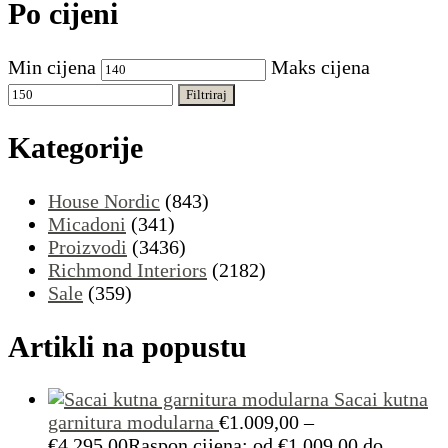
Po cijeni
Min cijena
Maks cijena
Filtriraj
Kategorije
House Nordic
(843)
Micadoni
(341)
Proizvodi
(3436)
Richmond Interiors
(2182)
Sale
(359)
Artikli na popustu
Sacai kutna
garnitura modularna
€
1.009,00
–
€
4.295,00
Raspon cijena: od €1.009,00 do