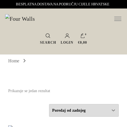
BESPLATNA DOSTAVA NA PODRUČJU CIJELE HRVATSKE
Sve za interijer po Vašoj mjeri. Salon namještaja, dekoracije i rasvjete.
Four Walls
Interijeri s karakterom
0
SEARCH
LOGIN
€0,00
Home
Prikazuje se jedan rezultat