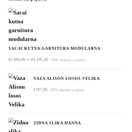
SACAI KUTNA GARNITURA MODULARNA
Raspon
–
€
1.009,00
€
4.295,00
(PDV uključen u cijenu)
cijena:
od
VAZA ALISON LOSOS VELIKA
€1.009,00
€
197,80
(PDV uključen u cijenu)
do
€4.295,00
ZIDNA SLIKA HANNA