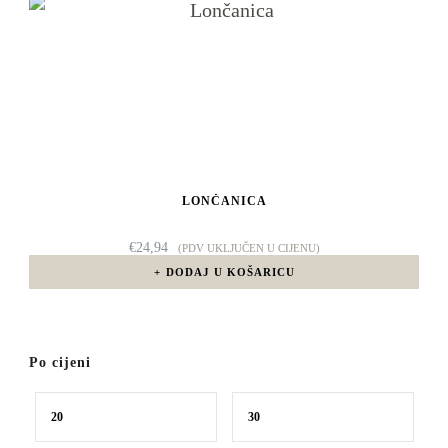
LONČANICA
€
24,94
(PDV UKLJUČEN U CIJENU)
DODAJ U KOŠARICU
Po cijeni
Min
Maks