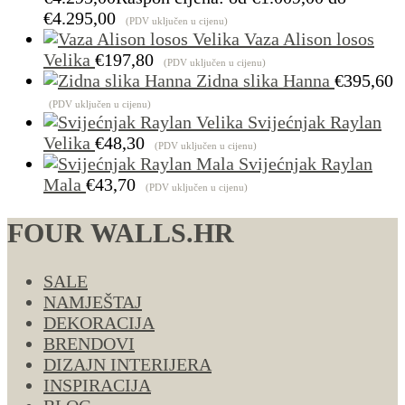
€4.295,00
(PDV uključen u cijenu)
Vaza Alison losos
Velika
€
197,80
(PDV uključen u cijenu)
Zidna slika Hanna
€
395,60
(PDV uključen u cijenu)
Svijećnjak Raylan
Velika
€
48,30
(PDV uključen u cijenu)
Svijećnjak Raylan
Mala
€
43,70
(PDV uključen u cijenu)
FOUR WALLS.HR
SALE
NAMJEŠTAJ
DEKORACIJA
BRENDOVI
DIZAJN INTERIJERA
INSPIRACIJA