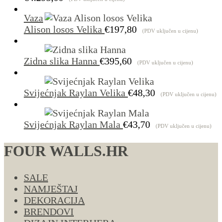
Vaza
Alison losos Velika
€
197,80
(PDV uključen u cijenu)
Zidna slika Hanna
€
395,60
(PDV uključen u cijenu)
Svijećnjak Raylan Velika
€
48,30
(PDV uključen u cijenu)
Svijećnjak Raylan Mala
€
43,70
(PDV uključen u cijenu)
FOUR WALLS.HR
SALE
NAMJEŠTAJ
DEKORACIJA
BRENDOVI