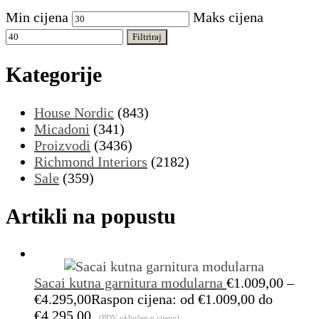
Min cijena
Maks cijena
Filtriraj
Kategorije
House Nordic
(843)
Micadoni
(341)
Proizvodi
(3436)
Richmond Interiors
(2182)
Sale
(359)
Artikli na popustu
Sacai kutna garnitura modularna
€
1.009,00
–
€
4.295,00
Raspon cijena: od €1.009,00 do
€4.295,00
(PDV uključen u cijenu)