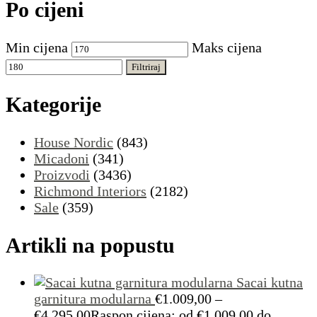
Po cijeni
Min cijena
Maks cijena
Filtriraj
Kategorije
House Nordic
(843)
Micadoni
(341)
Proizvodi
(3436)
Richmond Interiors
(2182)
Sale
(359)
Artikli na popustu
Sacai kutna
garnitura modularna
€
1.009,00
–
€
4.295,00
Raspon cijena: od €1.009,00 do