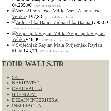
€4.295,00
(PDV uključen u cijenu)
Vaza Alison losos
Velika
€
197,80
(PDV uključen u cijenu)
Zidna slika Hanna
€
395,60
(PDV uključen u cijenu)
Svijećnjak Raylan
Velika
€
48,30
(PDV uključen u cijenu)
Svijećnjak Raylan
Mala
€
43,70
(PDV uključen u cijenu)
FOUR WALLS.HR
SALE
NAMJEŠTAJ
DEKORACIJA
BRENDOVI
DIZAJN INTERIJERA
INSPIRACIJA