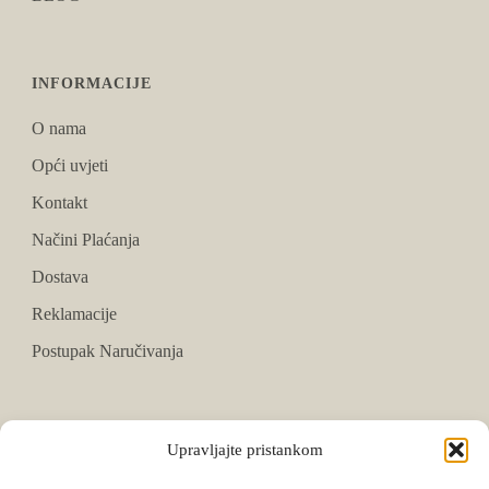
INFORMACIJE
O nama
Opći uvjeti
Kontakt
Načini Plaćanja
Dostava
Reklamacije
Postupak Naručivanja
PRATITE NAS
Upravljajte pristankom
Facebook