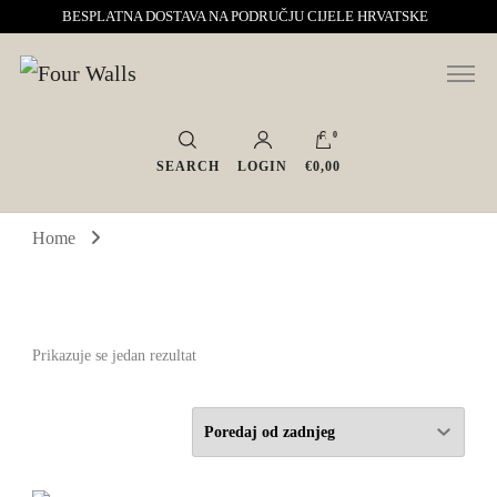
BESPLATNA DOSTAVA NA PODRUČJU CIJELE HRVATSKE
Sve za interijer po Vašoj mjeri. Salon namještaja, dekoracije i rasvjete.
Four Walls
Interijeri s karakterom
0
SEARCH
LOGIN
€0,00
Home
Prikazuje se jedan rezultat