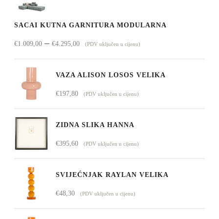
SACAI KUTNA GARNITURA MODULARNA
Raspon
–
€
1.009,00
€
4.295,00
(PDV uključen u cijenu)
cijena:
od
VAZA ALISON LOSOS VELIKA
€1.009,00
€
197,80
(PDV uključen u cijenu)
do
€4.295,00
ZIDNA SLIKA HANNA
€
395,60
(PDV uključen u cijenu)
SVIJEĆNJAK RAYLAN VELIKA
€
48,30
(PDV uključen u cijenu)