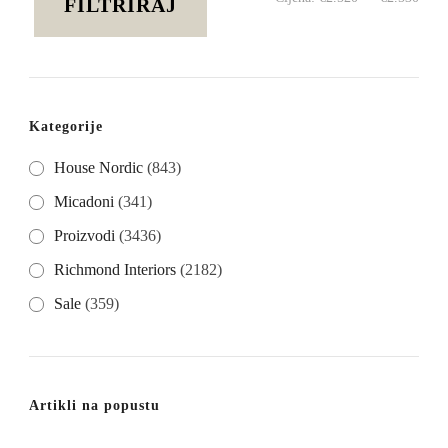
FILTRIRAJ
cije
cije
Kategorije
House Nordic
(843)
Micadoni
(341)
Proizvodi
(3436)
Richmond Interiors
(2182)
Sale
(359)
Artikli na popustu