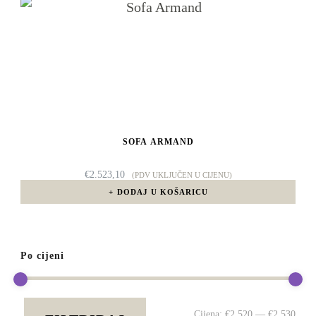
SOFA ARMAND
€
2.523,10
(PDV UKLJUČEN U CIJENU)
DODAJ U KOŠARICU
Po cijeni
Min
Mak
Cijena:
€2.520
—
€2.530