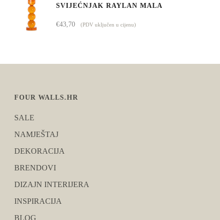
SVIJEĆNJAK RAYLAN MALA
€
43,70
(PDV uključen u cijenu)
FOUR WALLS.HR
SALE
NAMJEŠTAJ
DEKORACIJA
BRENDOVI
DIZAJN INTERIJERA
INSPIRACIJA
BLOG