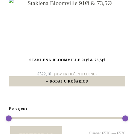
STAKLENA BLOOMVILLE 91Ø & 73,5Ø
€
522,10
(PDV UKLJUČEN U CIJENU)
DODAJ U KOŠARICU
Po cijeni
Min
Mak
Cijena:
€520
—
€530