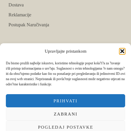
Dostava
Reklamacije
Postupak Naručivanja
PRATITE NAS
Upravljajte pristankom
Facebook
Da bismo pružili najbolje iskustvo, koristimo tehnologije poput kola?i?a za ?uvanje
i/ili pristup informacijama o ure?aju. Suglasnost s ovim tehnologijama ?e nam omogu?
Instagram
iti da obra?ujemo podatke kao što su ponašanje pri pregledavanju ili jedinstveni ID-ovi
na ovoj web stranici. Nepristanak ili povla?enje suglasnosti može negativno utjecati na
Tik Tok
odre?ene karakteristike i funkcije.
PRIHVATI
ZABRANI
POGLEDAJ POSTAVKE