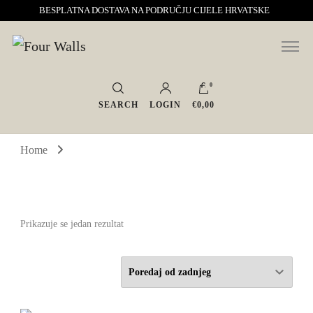
BESPLATNA DOSTAVA NA PODRUČJU CIJELE HRVATSKE
Sve za interijer po Vašoj mjeri. Salon namještaja, dekoracije i rasvjete.
Four Walls
Interijeri s karakterom
0
SEARCH
LOGIN
€0,00
Home
Prikazuje se jedan rezultat