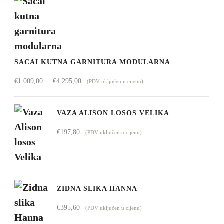
SACAI KUTNA GARNITURA MODULARNA
Raspon
–
€
1.009,00
€
4.295,00
(PDV uključen u cijenu)
cijena:
od
VAZA ALISON LOSOS VELIKA
€1.009,00
€
197,80
(PDV uključen u cijenu)
do
€4.295,00
ZIDNA SLIKA HANNA
€
395,60
(PDV uključen u cijenu)