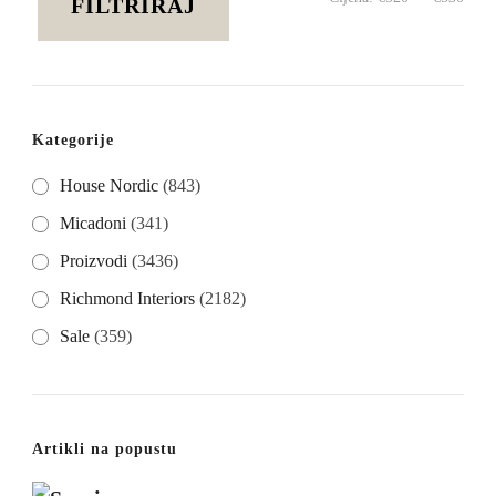
FILTRIRAJ
cije
cije
Kategorije
House Nordic
(843)
Micadoni
(341)
Proizvodi
(3436)
Richmond Interiors
(2182)
Sale
(359)
Artikli na popustu