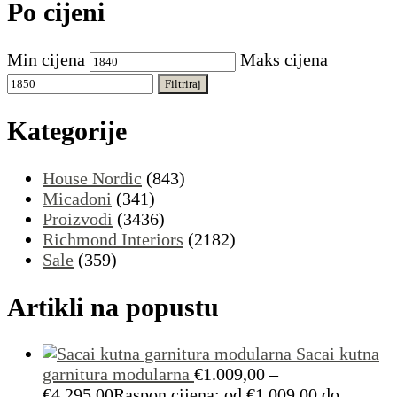
Po cijeni
Min cijena
Maks cijena
Filtriraj
Kategorije
House Nordic
(843)
Micadoni
(341)
Proizvodi
(3436)
Richmond Interiors
(2182)
Sale
(359)
Artikli na popustu
Sacai kutna
garnitura modularna
€
1.009,00
–
€
4.295,00
Raspon cijena: od €1.009,00 do