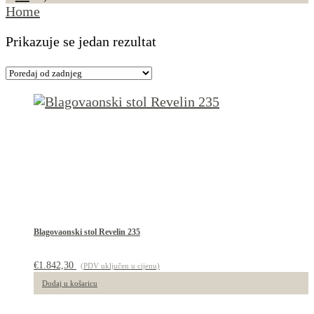
Home
Prikazuje se jedan rezultat
Blagovaonski stol Revelin 235
€
1.842,30
(PDV uključen u cijenu)
Dodaj u košaricu