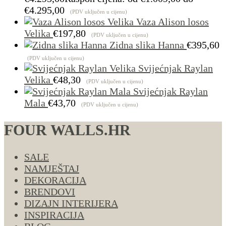
€4.295,00
(PDV uključen u cijenu)
Vaza Alison losos
Velika
€
197,80
(PDV uključen u cijenu)
Zidna slika Hanna
€
395,60
(PDV uključen u cijenu)
Svijećnjak Raylan
Velika
€
48,30
(PDV uključen u cijenu)
Svijećnjak Raylan
Mala
€
43,70
(PDV uključen u cijenu)
FOUR WALLS.HR
SALE
NAMJEŠTAJ
DEKORACIJA
BRENDOVI
DIZAJN INTERIJERA
INSPIRACIJA