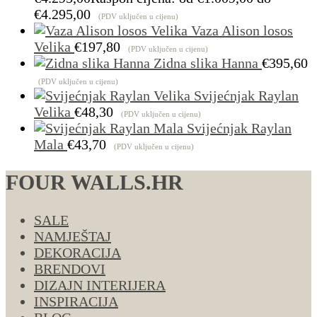
€4.295,00
(PDV uključen u cijenu)
Vaza Alison losos
Velika
€
197,80
(PDV uključen u cijenu)
Zidna slika Hanna
€
395,60
(PDV uključen u cijenu)
Svijećnjak Raylan
Velika
€
48,30
(PDV uključen u cijenu)
Svijećnjak Raylan
Mala
€
43,70
(PDV uključen u cijenu)
FOUR WALLS.HR
SALE
NAMJEŠTAJ
DEKORACIJA
BRENDOVI
DIZAJN INTERIJERA
INSPIRACIJA