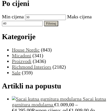
Po cijeni
Min cijena
Maks cijena
Filtriraj
Kategorije
House Nordic
(843)
Micadoni
(341)
Proizvodi
(3436)
Richmond Interiors
(2182)
Sale
(359)
Artikli na popustu
Sacai kutna
garnitura modularna
€
1.009,00
–
€
4.295,00
Raspon cijena: od €1.009,00 do