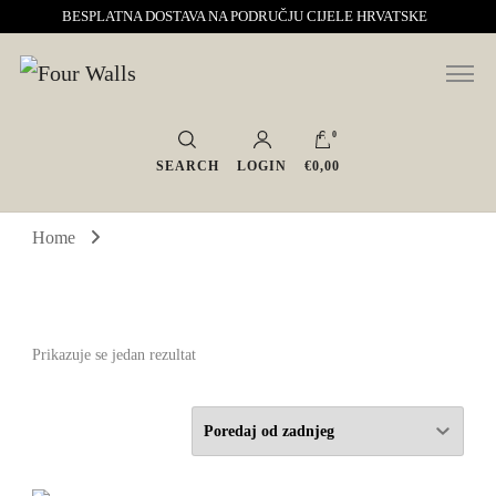
BESPLATNA DOSTAVA NA PODRUČJU CIJELE HRVATSKE
Sve za interijer po Vašoj mjeri. Salon namještaja, dekoracije i rasvjete.
Four Walls
Interijeri s karakterom
0
SEARCH
LOGIN
€0,00
Home
Prikazuje se jedan rezultat