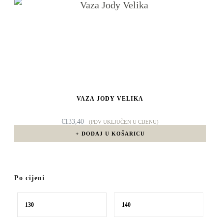
VAZA JODY VELIKA
€
133,40
(PDV UKLJUČEN U CIJENU)
DODAJ U KOŠARICU
Po cijeni
Min
Maks