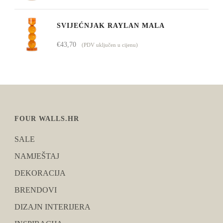
SVIJEĆNJAK RAYLAN MALA
€
43,70
(PDV uključen u cijenu)
FOUR WALLS.HR
SALE
NAMJEŠTAJ
DEKORACIJA
BRENDOVI
DIZAJN INTERIJERA