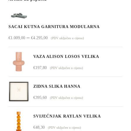
SACAI KUTNA GARNITURA MODULARNA
Raspon
–
€
1.009,00
€
4.295,00
(PDV uključen u cijenu)
cijena:
od
VAZA ALISON LOSOS VELIKA
€1.009,00
€
197,80
(PDV uključen u cijenu)
do
€4.295,00
ZIDNA SLIKA HANNA
€
395,60
(PDV uključen u cijenu)
SVIJEĆNJAK RAYLAN VELIKA
€
48,30
(PDV uključen u cijenu)