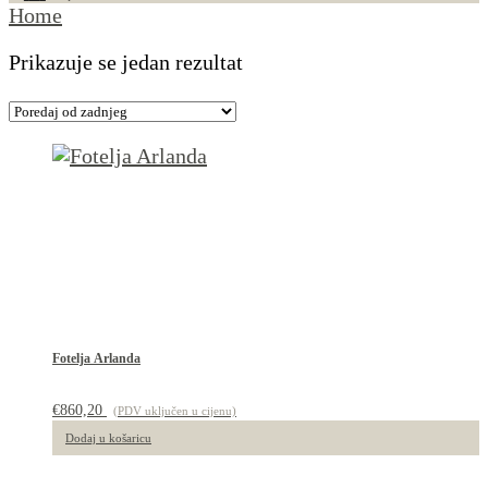
Home
Prikazuje se jedan rezultat
Fotelja Arlanda
€
860,20
(PDV uključen u cijenu)
Dodaj u košaricu