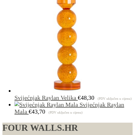
Svijećnjak Raylan Velika
€
48,30
(PDV uključen u cijenu)
Svijećnjak Raylan
Mala
€
43,70
(PDV uključen u cijenu)
FOUR WALLS.HR