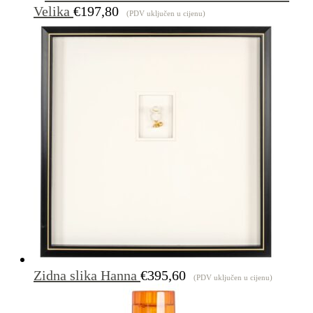
€1.00
Velika
€
197,80
(PDV uključen u cijenu)
do
€4.29
Zidna slika Hanna
€
395,60
(PDV uključen u cijenu)