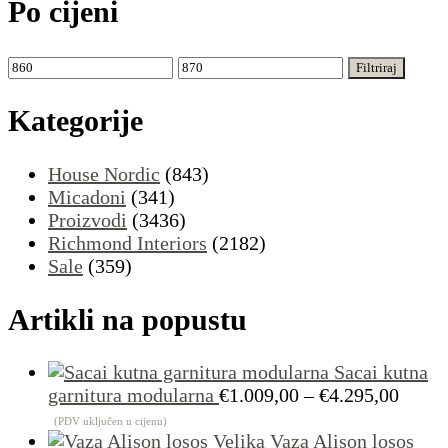
Po cijeni
Min
Maks
Filtriraj
cijena
cijena
Kategorije
House Nordic
(843)
Micadoni
(341)
Proizvodi
(3436)
Richmond Interiors
(2182)
Sale
(359)
Artikli na popustu
Sacai kutna
Raspo
garnitura modularna
€
1.009,00
–
€
4.295,00
cijena
(PDV uključen u cijenu)
od
Vaza Alison losos