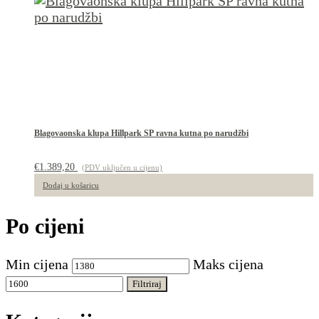
Blagovaonska klupa Hillpark SP ravna kutna po narudžbi
€
1.389,20
(PDV uključen u cijenu)
Dodaj u košaricu
Po cijeni
Min cijena
Maks cijena
Filtriraj