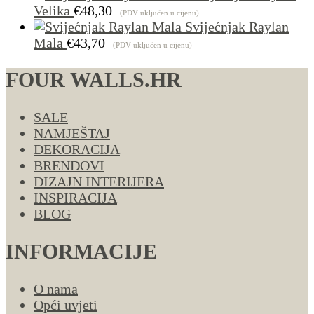
Velika
€
48,30
(PDV uključen u cijenu)
Svijećnjak Raylan
Mala
€
43,70
(PDV uključen u cijenu)
FOUR WALLS.HR
SALE
NAMJEŠTAJ
DEKORACIJA
BRENDOVI
DIZAJN INTERIJERA
INSPIRACIJA
BLOG
INFORMACIJE
O nama
Opći uvjeti