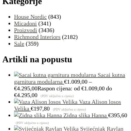
Kategorije
House Nordic
(843)
Micadoni
(341)
Proizvodi
(3436)
Richmond Interiors
(2182)
Sale
(359)
Artikli na popustu
Sacai kutna
garnitura modularna
€
1.009,00
–
€
4.295,00
Raspon cijena: od €1.009,00 do
€4.295,00
(PDV uključen u cijenu)
Vaza Alison losos
Velika
€
197,80
(PDV uključen u cijenu)
Zidna slika Hanna
€
395,60
(PDV uključen u cijenu)
Svijećnjak Raylan