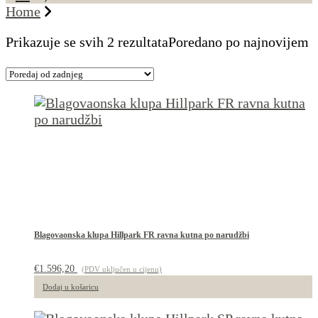
Home
Prikazuje se svih 2 rezultata
Poredano po najnovijem
Blagovaonska klupa Hillpark FR ravna kutna po narudžbi
€
1.596,20
(PDV uključen u cijenu)
Dodaj u košaricu