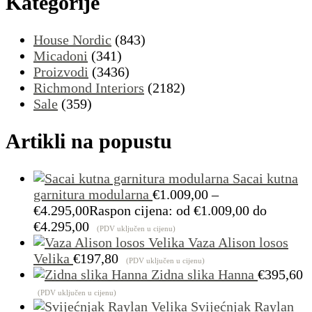
Kategorije
House Nordic
(843)
Micadoni
(341)
Proizvodi
(3436)
Richmond Interiors
(2182)
Sale
(359)
Artikli na popustu
Sacai kutna
garnitura modularna
€
1.009,00
–
€
4.295,00
Raspon cijena: od €1.009,00 do
€4.295,00
(PDV uključen u cijenu)
Vaza Alison losos
Velika
€
197,80
(PDV uključen u cijenu)
Zidna slika Hanna
€
395,60
(PDV uključen u cijenu)
Svijećnjak Raylan