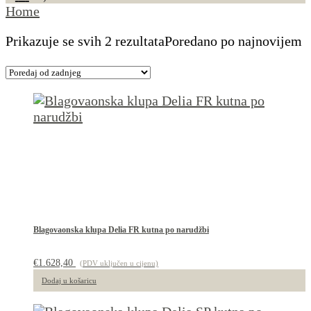
Home
Prikazuje se svih 2 rezultata
Poredano po najnovijem
Blagovaonska klupa Delia FR kutna po narudžbi
€
1.628,40
(PDV uključen u cijenu)
Dodaj u košaricu