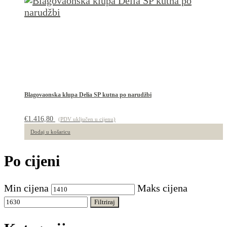
Blagovaonska klupa Delia SP kutna po narudžbi
€
1.416,80
(PDV uključen u cijenu)
Dodaj u košaricu
Po cijeni
Min cijena
Maks cijena
Filtriraj