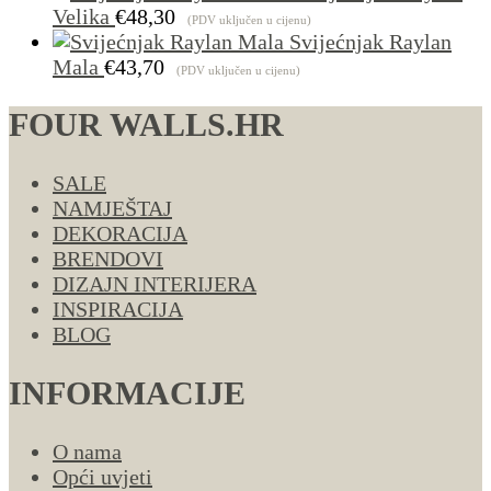
Velika
€
48,30
(PDV uključen u cijenu)
Svijećnjak Raylan
Mala
€
43,70
(PDV uključen u cijenu)
FOUR WALLS.HR
SALE
NAMJEŠTAJ
DEKORACIJA
BRENDOVI
DIZAJN INTERIJERA
INSPIRACIJA
BLOG
INFORMACIJE
O nama
Opći uvjeti