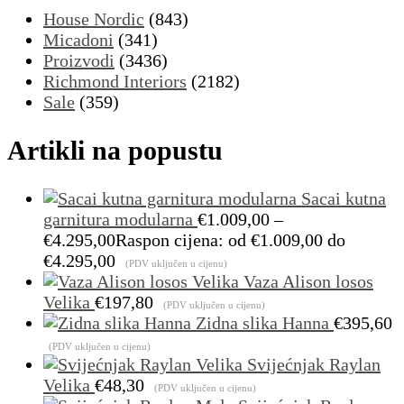
House Nordic
(843)
Micadoni
(341)
Proizvodi
(3436)
Richmond Interiors
(2182)
Sale
(359)
Artikli na popustu
Sacai kutna
garnitura modularna
€
1.009,00
–
€
4.295,00
Raspon cijena: od €1.009,00 do
€4.295,00
(PDV uključen u cijenu)
Vaza Alison losos
Velika
€
197,80
(PDV uključen u cijenu)
Zidna slika Hanna
€
395,60
(PDV uključen u cijenu)
Svijećnjak Raylan
Velika
€
48,30
(PDV uključen u cijenu)