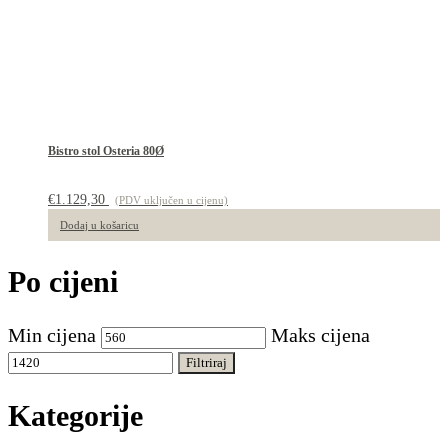
Bistro stol Osteria 80Ø
€
1.129,30
(PDV uključen u cijenu)
Dodaj u košaricu
Po cijeni
Min cijena
Maks cijena
Filtriraj
Kategorije