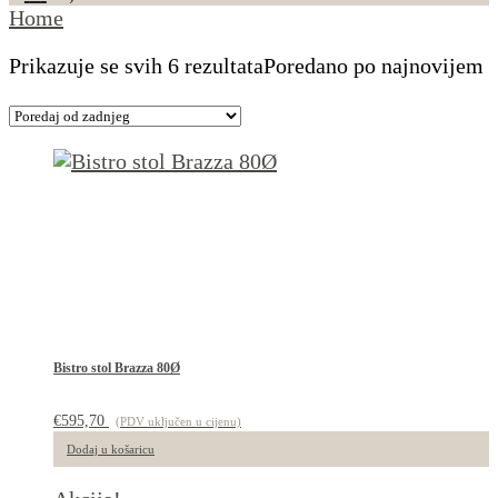
Home
Prikazuje se svih 6 rezultata
Poredano po najnovijem
Bistro stol Brazza 80Ø
€
595,70
(PDV uključen u cijenu)
Dodaj u košaricu