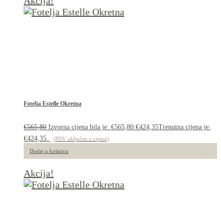
Akcija!
Fotelja Estelle Okretna
€
565,80
Izvorna cijena bila je: €565,80.
€
424,35
Trenutna cijena je:
€424,35.
(PDV uključen u cijenu)
Dodaj u košaricu
Akcija!