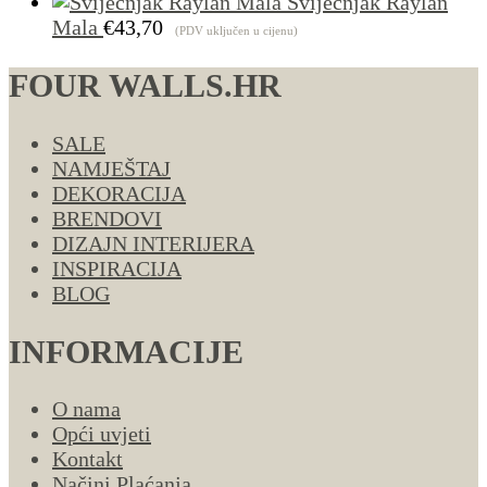
Svijećnjak Raylan
Mala
€
43,70
(PDV uključen u cijenu)
FOUR WALLS.HR
SALE
NAMJEŠTAJ
DEKORACIJA
BRENDOVI
DIZAJN INTERIJERA
INSPIRACIJA
BLOG
INFORMACIJE
O nama
Opći uvjeti
Kontakt
Načini Plaćanja