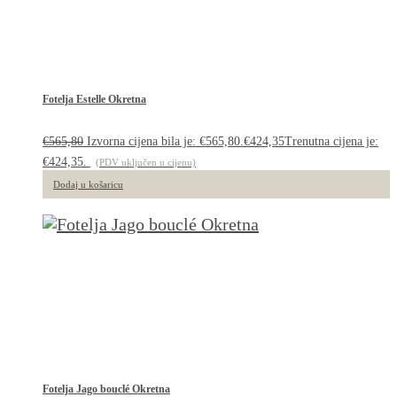
Fotelja Estelle Okretna
€
565,80
Izvorna cijena bila je: €565,80.
€
424,35
Trenutna cijena je:
€424,35.
(PDV uključen u cijenu)
Dodaj u košaricu
Fotelja Jago bouclé Okretna