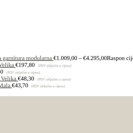
a garnitura modularna
€
1.009,00
–
€
4.295,00
Raspon cij
Velika
€
197,80
(PDV uključen u cijenu)
60
(PDV uključen u cijenu)
 Velika
€
48,30
(PDV uključen u cijenu)
Mala
€
43,70
(PDV uključen u cijenu)