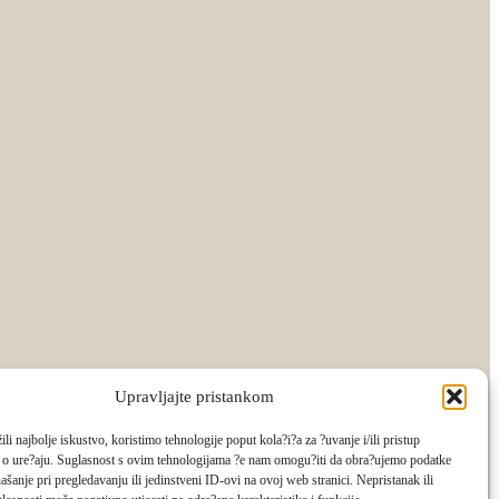
Upravljajte pristankom
li najbolje iskustvo, koristimo tehnologije poput kola?i?a za ?uvanje i/ili pristup
 o ure?aju. Suglasnost s ovim tehnologijama ?e nam omogu?iti da obra?ujemo podatke
ašanje pri pregledavanju ili jedinstveni ID-ovi na ovoj web stranici. Nepristanak ili