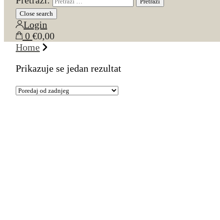
Pretraži:
Close search
Login
0
€0,00
Home
Prikazuje se jedan rezultat