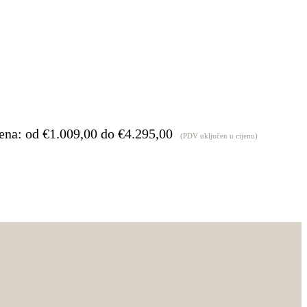
ena: od €1.009,00 do €4.295,00
(PDV uključen u cijenu)