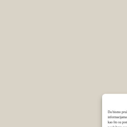
Da bismo pruži
informacijama
kao što su pon