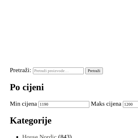
Pretraži:
Pretraži
Po cijeni
Min cijena
Maks cijena
Kategorije
House Nordic
(843)