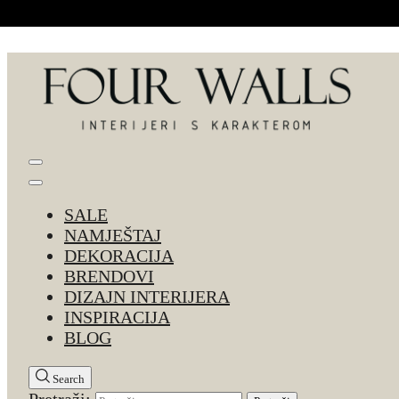
Skip to Content
Four Walls
Sve za interijer po Vašoj mjeri. Salon namještaja, d
SALE
NAMJEŠTAJ
DEKORACIJA
BRENDOVI
DIZAJN INTERIJERA
INSPIRACIJA
BLOG
Search