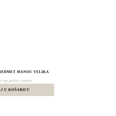
REDMET MANOU VELIKA
DV UKLJUČEN U CIJENU)
J U KOŠARICU