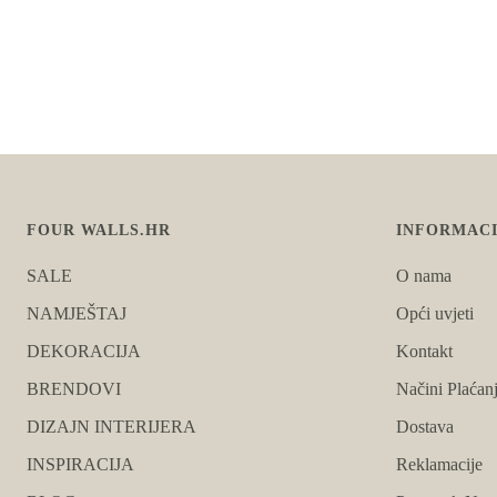
FOUR WALLS.HR
INFORMACI
SALE
O nama
NAMJEŠTAJ
Opći uvjeti
DEKORACIJA
Kontakt
BRENDOVI
Načini Plaćan
DIZAJN INTERIJERA
Dostava
INSPIRACIJA
Reklamacije