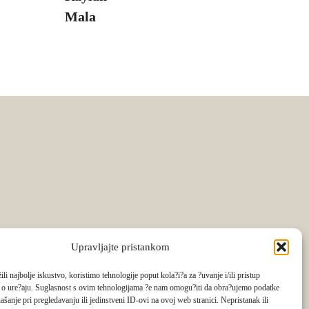
Upravljajte pristankom
li najbolje iskustvo, koristimo tehnologije poput kola?i?a za ?uvanje i/ili pristup
 o ure?aju. Suglasnost s ovim tehnologijama ?e nam omogu?iti da obra?ujemo podatke
ašanje pri pregledavanju ili jedinstveni ID-ovi na ovoj web stranici. Nepristanak ili