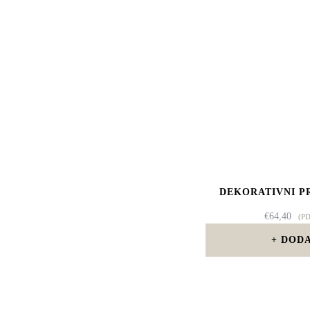
DEKORATIVNI P
€
64,40
(P
DODA