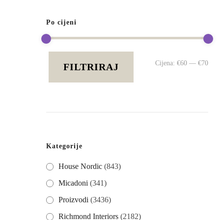
Po cijeni
Mi
Ma
Cijena:
€60
—
€70
FILTRIRAJ
cij
cij
Kategorije
House Nordic
(843)
Micadoni
(341)
Proizvodi
(3436)
Richmond Interiors
(2182)