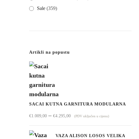
Sale
(359)
Artikli na popustu
SACAI KUTNA GARNITURA MODULARNA
Raspon
–
€
1.009,00
€
4.295,00
(PDV uključen u cijenu)
cijena:
od
VAZA ALISON LOSOS VELIKA