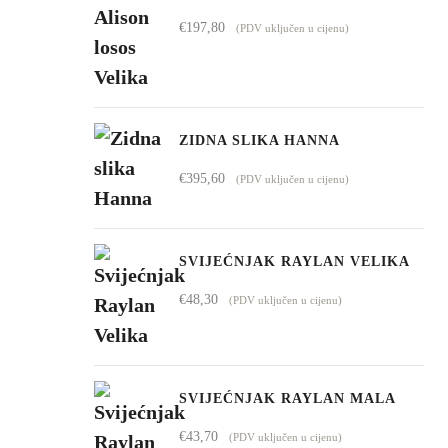
€1.009,00
€
197,80
(PDV uključen u cijenu)
do
€4.295,00
ZIDNA SLIKA HANNA
€
395,60
(PDV uključen u cijenu)
SVIJEĆNJAK RAYLAN VELIKA
€
48,30
(PDV uključen u cijenu)
SVIJEĆNJAK RAYLAN MALA
€
43,70
(PDV uključen u cijenu)