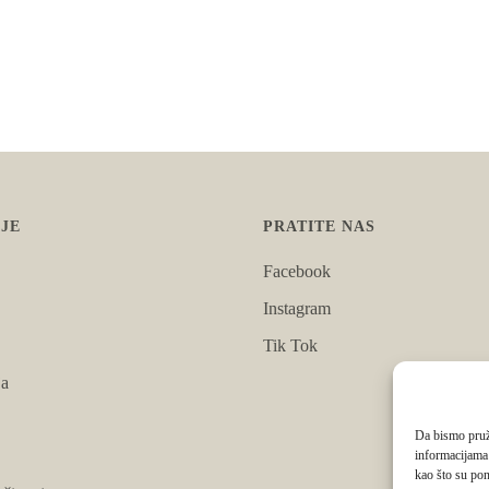
JE
PRATITE NAS
Facebook
Instagram
Tik Tok
ja
Da bismo pruži
informacijama
kao što su pon