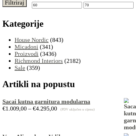
Filtriraj
Min
Maks
cijena
cijena
Kategorije
House Nordic
(843)
Micadoni
(341)
Proizvodi
(3436)
Richmond Interiors
(2182)
Sale
(359)
Artikli na popustu
Sacai kutna garnitura modularna
Raspon
€
1.009,00
–
€
4.295,00
(PDV uključen u cijenu)
cijena:
od
€1.009,00
do