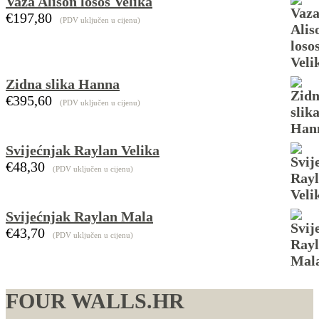
Vaza Alison losos Velika
€4.295,00
€
197,80
(PDV uključen u cijenu)
Zidna slika Hanna
€
395,60
(PDV uključen u cijenu)
Svijećnjak Raylan Velika
€
48,30
(PDV uključen u cijenu)
Svijećnjak Raylan Mala
€
43,70
(PDV uključen u cijenu)
FOUR WALLS.HR