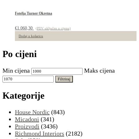
Fotelja Turner Okretna
€
1.060,30
(PDV uključen u cijenu)
Dodaj u košaricu
Po cijeni
Min cijena
Maks cijena
Filtriraj
Kategorije
House Nordic
(843)
Micadoni
(341)
Proizvodi
(3436)
Richmond Interiors
(2182)