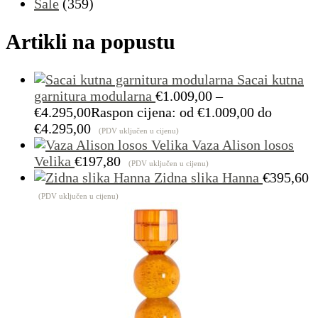
Sale
(359)
Artikli na popustu
Sacai kutna
garnitura modularna
€
1.009,00
–
€
4.295,00
Raspon cijena: od €1.009,00 do
€4.295,00
(PDV uključen u cijenu)
Vaza Alison losos
Velika
€
197,80
(PDV uključen u cijenu)
Zidna slika Hanna
€
395,60
(PDV uključen u cijenu)