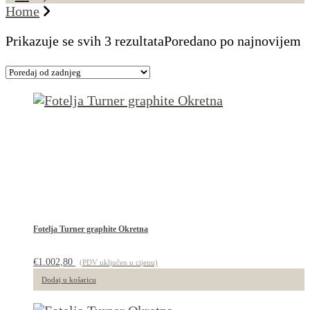
Home
Prikazuje se svih 3 rezultata
Poredano po najnovijem
Fotelja Turner graphite Okretna
€
1.002,80
(PDV uključen u cijenu)
Dodaj u košaricu