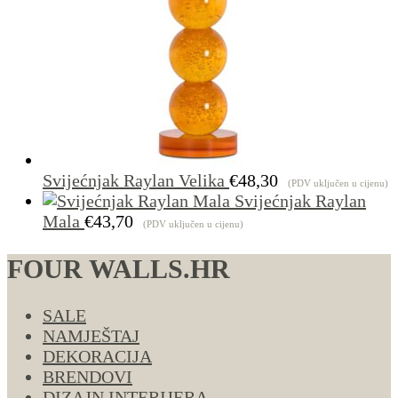
Svijećnjak Raylan Velika
€
48,30
(PDV uključen u cijenu)
Svijećnjak Raylan
Mala
€
43,70
(PDV uključen u cijenu)
FOUR WALLS.HR
SALE
NAMJEŠTAJ
DEKORACIJA
BRENDOVI
DIZAJN INTERIJERA