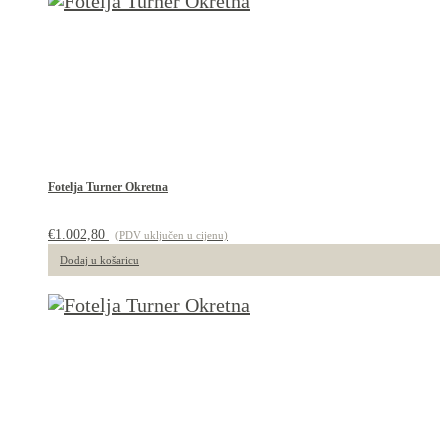
Fotelja Turner Okretna
€
1.002,80
(PDV uključen u cijenu)
Dodaj u košaricu