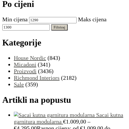
Po cijeni
Min cijena
Maks cijena
Filtriraj
Kategorije
House Nordic
(843)
Micadoni
(341)
Proizvodi
(3436)
Richmond Interiors
(2182)
Sale
(359)
Artikli na popustu
Sacai kutna
garnitura modularna
€
1.009,00
–
€
4.295,00
Raspon cijena: od €1.009,00 do