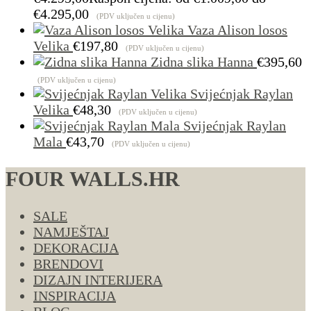
€4.295,00
(PDV uključen u cijenu)
Vaza Alison losos
Velika
€
197,80
(PDV uključen u cijenu)
Zidna slika Hanna
€
395,60
(PDV uključen u cijenu)
Svijećnjak Raylan
Velika
€
48,30
(PDV uključen u cijenu)
Svijećnjak Raylan
Mala
€
43,70
(PDV uključen u cijenu)
FOUR WALLS.HR
SALE
NAMJEŠTAJ
DEKORACIJA
BRENDOVI
DIZAJN INTERIJERA
INSPIRACIJA