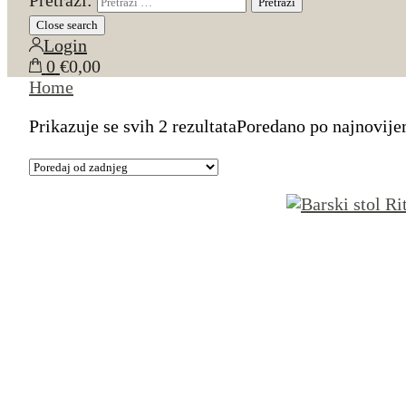
Pretraži:
Close search
Login
0
€0,00
Home
Prikazuje se svih 2 rezultata
Poredano po najnovij