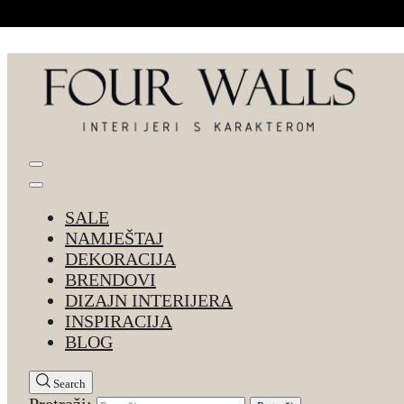
Skip to Content
Four Walls
Sve za interijer po Vašoj mjeri. Salon namještaja, d
SALE
NAMJEŠTAJ
DEKORACIJA
BRENDOVI
DIZAJN INTERIJERA
INSPIRACIJA
BLOG
Search