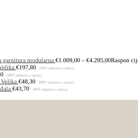
a garnitura modularna
€
1.009,00
–
€
4.295,00
Raspon cij
Velika
€
197,80
(PDV uključen u cijenu)
60
(PDV uključen u cijenu)
 Velika
€
48,30
(PDV uključen u cijenu)
Mala
€
43,70
(PDV uključen u cijenu)