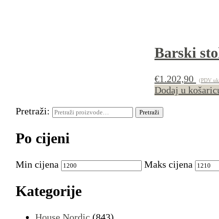
Barski sto
€
1.202,90
(PDV ukl
Dodaj u košaric
Pretraži:
Pretraži
Po cijeni
Min cijena
Maks cijena
Kategorije
House Nordic
(843)