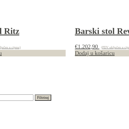
l Ritz
Barski stol Re
€
1.202,90
jučen u cijenu)
(PDV uključen u cij
u
Dodaj u košaricu
Filtriraj