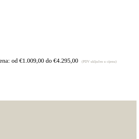
ena: od €1.009,00 do €4.295,00
(PDV uključen u cijenu)