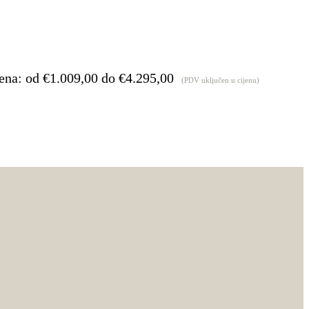
ena: od €1.009,00 do €4.295,00
(PDV uključen u cijenu)