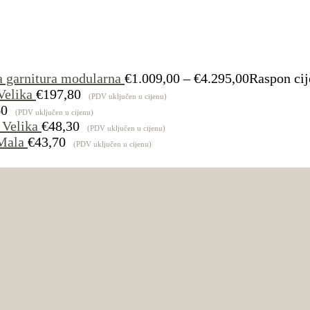
a garnitura modularna
€
1.009,00
–
€
4.295,00
Raspon cij
Velika
€
197,80
(PDV uključen u cijenu)
60
(PDV uključen u cijenu)
 Velika
€
48,30
(PDV uključen u cijenu)
Mala
€
43,70
(PDV uključen u cijenu)