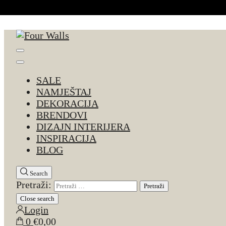
Skip to Content
Four Walls
Sve za interijer po Vašoj mjeri. Salon namještaja, d
SALE
NAMJEŠTAJ
DEKORACIJA
BRENDOVI
DIZAJN INTERIJERA
INSPIRACIJA
BLOG
Search
Pretraži:
Close search
Login
0
€0,00