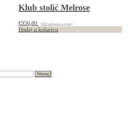
Klub stolić Melrose
€
956,80
(PDV uključen u cijenu)
Dodaj u košaricu
Filtriraj