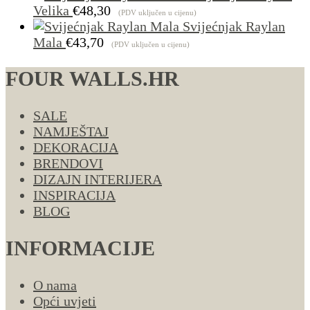
Velika
€
48,30
(PDV uključen u cijenu)
Svijećnjak Raylan
Mala
€
43,70
(PDV uključen u cijenu)
FOUR WALLS.HR
SALE
NAMJEŠTAJ
DEKORACIJA
BRENDOVI
DIZAJN INTERIJERA
INSPIRACIJA
BLOG
INFORMACIJE
O nama
Opći uvjeti