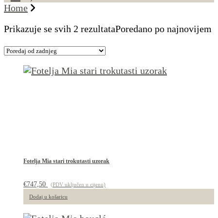
Home
Prikazuje se svih 2 rezultata
Poredano po najnovijem
Fotelja Mia stari trokutasti uzorak
€
747,50
(PDV uključen u cijenu)
Dodaj u košaricu