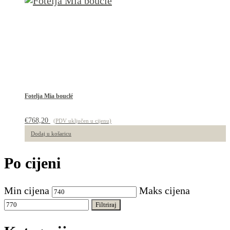
Fotelja Mia bouclé
€
768,20
(PDV uključen u cijenu)
Dodaj u košaricu
Po cijeni
Min cijena
Maks cijena
Filtriraj