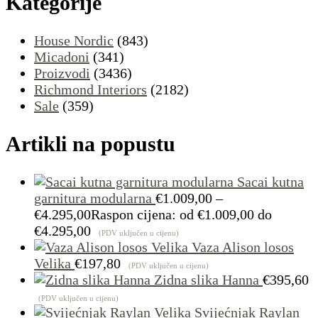
Kategorije
House Nordic
(843)
Micadoni
(341)
Proizvodi
(3436)
Richmond Interiors
(2182)
Sale
(359)
Artikli na popustu
Sacai kutna
garnitura modularna
€
1.009,00
–
€
4.295,00
Raspon cijena: od €1.009,00 do
€4.295,00
(PDV uključen u cijenu)
Vaza Alison losos
Velika
€
197,80
(PDV uključen u cijenu)
Zidna slika Hanna
€
395,60
(PDV uključen u cijenu)
Svijećnjak Raylan