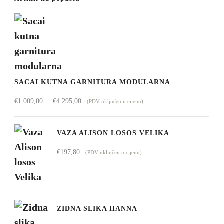
SACAI KUTNA GARNITURA MODULARNA
Raspon
–
€
1.009,00
€
4.295,00
(PDV uključen u cijenu)
cijena:
od
VAZA ALISON LOSOS VELIKA
€1.009,00
€
197,80
(PDV uključen u cijenu)
do
€4.295,00
ZIDNA SLIKA HANNA