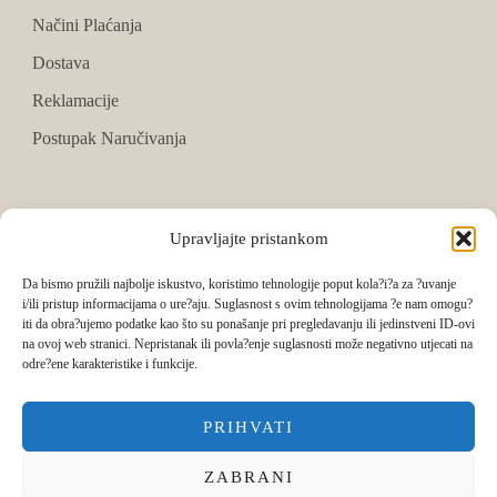
Načini Plaćanja
Dostava
Reklamacije
Postupak Naručivanja
PRATITE NAS
Upravljajte pristankom
Facebook
Da bismo pružili najbolje iskustvo, koristimo tehnologije poput kola?i?a za ?uvanje
i/ili pristup informacijama o ure?aju. Suglasnost s ovim tehnologijama ?e nam omogu?
Instagram
iti da obra?ujemo podatke kao što su ponašanje pri pregledavanju ili jedinstveni ID-ovi
na ovoj web stranici. Nepristanak ili povla?enje suglasnosti može negativno utjecati na
Tik Tok
odre?ene karakteristike i funkcije.
PRIHVATI
ZABRANI