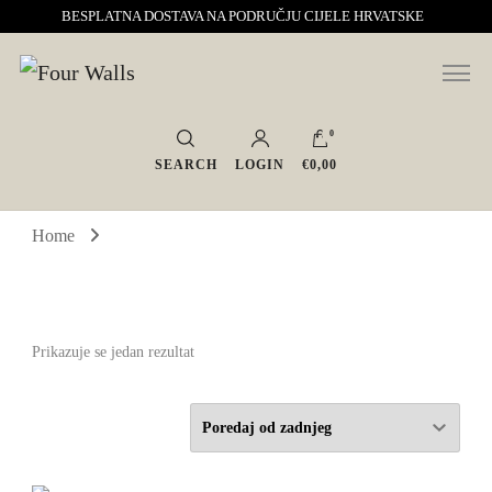
BESPLATNA DOSTAVA NA PODRUČJU CIJELE HRVATSKE
Sve za interijer po Vašoj mjeri. Salon namještaja, dekoracije i rasvjete.
Four Walls
Interijeri s karakterom
0
SEARCH
LOGIN
€0,00
Home
Prikazuje se jedan rezultat