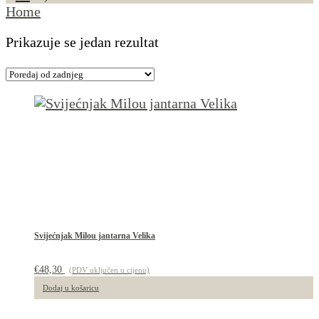
Home
Prikazuje se jedan rezultat
Svijećnjak Milou jantarna Velika
€
48,30
(PDV uključen u cijenu)
Dodaj u košaricu