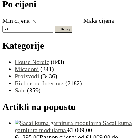
Po cijeni
Min cijena
Maks cijena
Filtriraj
Kategorije
House Nordic
(843)
Micadoni
(341)
Proizvodi
(3436)
Richmond Interiors
(2182)
Sale
(359)
Artikli na popustu
Sacai kutna
garnitura modularna
€
1.009,00
–
€
4.295,00
Raspon cijena: od €1.009,00 do