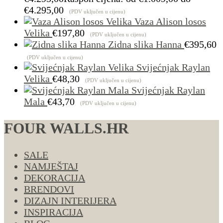
€4.295,00
(PDV uključen u cijenu)
Vaza Alison losos
Velika
€
197,80
(PDV uključen u cijenu)
Zidna slika Hanna
€
395,60
(PDV uključen u cijenu)
Svijećnjak Raylan
Velika
€
48,30
(PDV uključen u cijenu)
Svijećnjak Raylan
Mala
€
43,70
(PDV uključen u cijenu)
FOUR WALLS.HR
SALE
NAMJEŠTAJ
DEKORACIJA
BRENDOVI
DIZAJN INTERIJERA
INSPIRACIJA