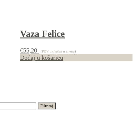
Vaza Felice
€
55,20
(PDV uključen u cijenu)
Dodaj u košaricu
Filtriraj