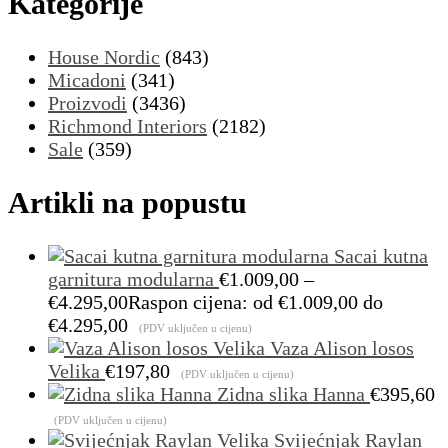
Kategorije
House Nordic
(843)
Micadoni
(341)
Proizvodi
(3436)
Richmond Interiors
(2182)
Sale
(359)
Artikli na popustu
Sacai kutna
garnitura modularna
€
1.009,00
–
€
4.295,00
Raspon cijena: od €1.009,00 do
€4.295,00
(PDV uključen u cijenu)
Vaza Alison losos
Velika
€
197,80
(PDV uključen u cijenu)
Zidna slika Hanna
€
395,60
(PDV uključen u cijenu)
Svijećnjak Raylan