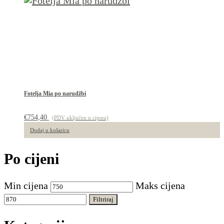
Fotelja Mia po narudžbi
€
754,40
(PDV uključen u cijenu)
Dodaj u košaricu
Po cijeni
Min cijena
Maks cijena
Filtriraj