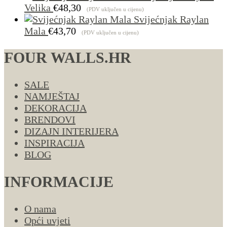
Velika
€
48,30
(PDV uključen u cijenu)
Svijećnjak Raylan
Mala
€
43,70
(PDV uključen u cijenu)
FOUR WALLS.HR
SALE
NAMJEŠTAJ
DEKORACIJA
BRENDOVI
DIZAJN INTERIJERA
INSPIRACIJA
BLOG
INFORMACIJE
O nama
Opći uvjeti