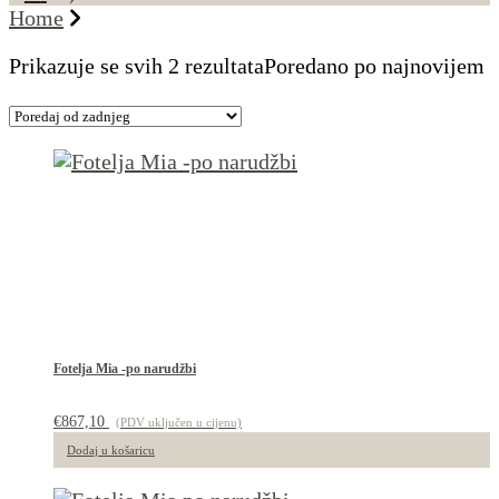
Home
Prikazuje se svih 2 rezultata
Poredano po najnovijem
Fotelja Mia -po narudžbi
€
867,10
(PDV uključen u cijenu)
Dodaj u košaricu