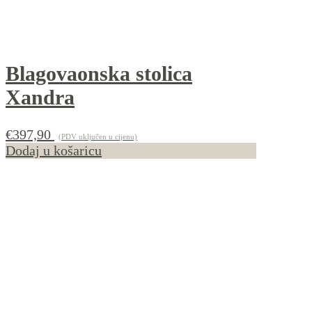
Blagovaonska stolica
Xandra
€
397,90
(PDV uključen u cijenu)
Dodaj u košaricu