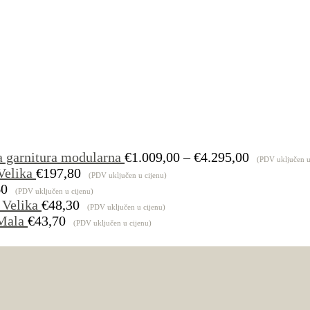
Raspon
a garnitura modularna
€
1.009,00
–
€
4.295,00
(PDV uključen u
cijena:
Velika
€
197,80
(PDV uključen u cijenu)
od
60
(PDV uključen u cijenu)
€1.009,00
 Velika
€
48,30
(PDV uključen u cijenu)
do
Mala
€
43,70
(PDV uključen u cijenu)
€4.295,00