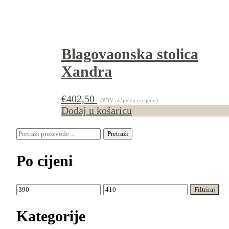
Blagovaonska stolica
Xandra
€
402,50
(PDV uključen u cijenu)
Dodaj u košaricu
Pretraži:
Pretraži
Po cijeni
Min
Maks
Filtriraj
cijena
cijena
Kategorije