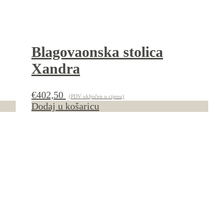
Blagovaonska stolica
Xandra
€
402,50
(PDV uključen u cijenu)
Dodaj u košaricu