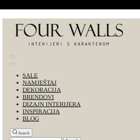
Skip to Content
Four Walls
Sve za interijer po Vašoj mjeri. Salon namještaja, d
SALE
NAMJEŠTAJ
DEKORACIJA
BRENDOVI
DIZAJN INTERIJERA
INSPIRACIJA
BLOG
Search
Pretraži: