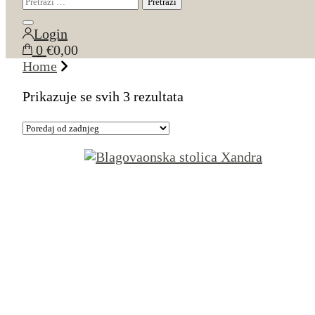
Close
Login
search
0
€0,00
Home
Poredano
Prikazuje se svih 3 rezultata
po
najnovijem