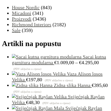
House Nordic
(843)
Micadoni
(341)
Proizvodi
(3436)
Richmond Interiors
(2182)
Sale
(359)
Artikli na popustu
Sacai kutna
Raspo
garnitura modularna
€
1.009,00
–
€
4.295,00
cijena
(PDV uključen u cijenu)
od
Vaza Alison losos
€1.00
Velika
€
197,80
(PDV uključen u cijenu)
do
Zidna slika Hanna
€
395,60
€4.29
(PDV uključen u cijenu)
Svijećnjak Raylan
Velika
€
48,30
(PDV uključen u cijenu)
Svijećnjak Raylan