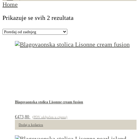
Home
Poredano
Prikazuje se svih 2 rezultata
po
najnovijem
Blagovaonska stolica Lisonne cream fusion
€
473,80
(PDV uključen u cijenu)
Dodaj u košaricu