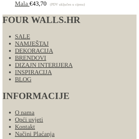
Mala
€
43,70
(PDV uključen u cijenu)
FOUR WALLS.HR
SALE
NAMJEŠTAJ
DEKORACIJA
BRENDOVI
DIZAJN INTERIJERA
INSPIRACIJA
BLOG
INFORMACIJE
O nama
Opći uvjeti
Kontakt
Načini Plaćanja