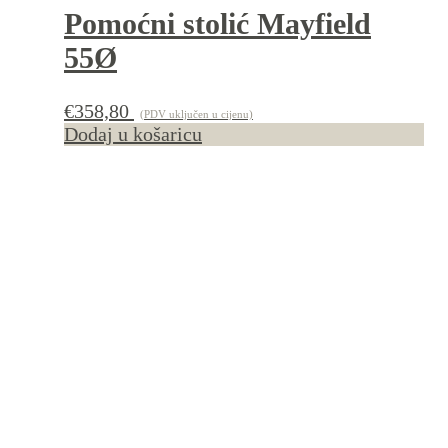
Pomoćni stolić Mayfield
55Ø
€
358,80
(PDV uključen u cijenu)
Dodaj u košaricu