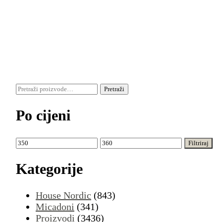
Pretraži:
Pretraži
Po cijeni
Min
Maks
Filtriraj
cijena
cijena
Kategorije
House Nordic
(843)
Micadoni
(341)
Proizvodi
(3436)