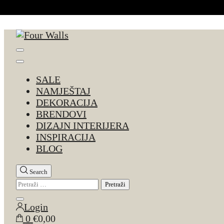
Skip to Content
Four Walls
Sve za interijer po Vašoj mjeri. Salon namještaja, d
SALE
NAMJEŠTAJ
DEKORACIJA
BRENDOVI
DIZAJN INTERIJERA
INSPIRACIJA
BLOG
Search
Pretraži:
Close
Login
search
0
€0,00