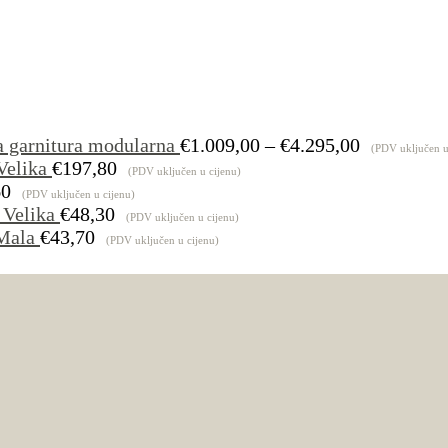
Raspon
a garnitura modularna
€
1.009,00
–
€
4.295,00
(PDV uključen u
cijena:
Velika
€
197,80
(PDV uključen u cijenu)
od
60
(PDV uključen u cijenu)
€1.009,00
 Velika
€
48,30
(PDV uključen u cijenu)
do
Mala
€
43,70
(PDV uključen u cijenu)
€4.295,00