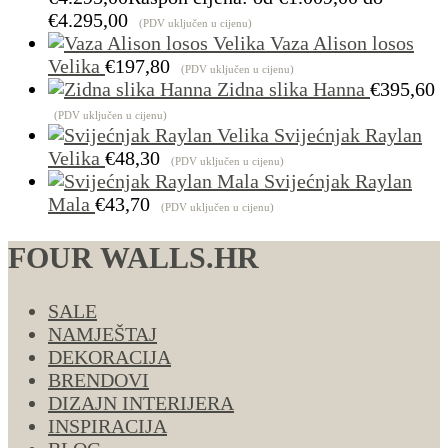
€4.295,00
(PDV uključen u cijenu)
Vaza Alison losos
Velika
€
197,80
(PDV uključen u cijenu)
Zidna slika Hanna
€
395,60
(PDV uključen u cijenu)
Svijećnjak Raylan
Velika
€
48,30
(PDV uključen u cijenu)
Svijećnjak Raylan
Mala
€
43,70
(PDV uključen u cijenu)
FOUR WALLS.HR
SALE
NAMJEŠTAJ
DEKORACIJA
BRENDOVI
DIZAJN INTERIJERA
INSPIRACIJA