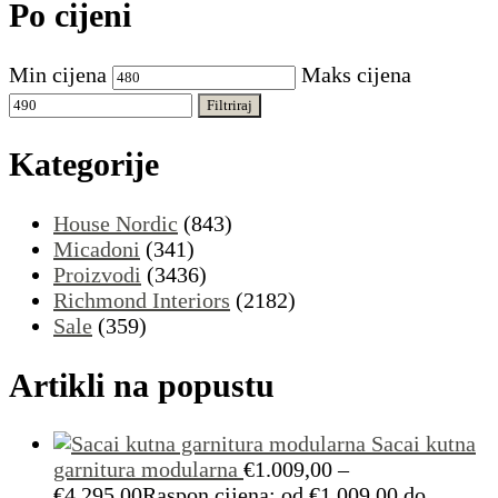
Po cijeni
Min cijena
Maks cijena
Filtriraj
Kategorije
House Nordic
(843)
Micadoni
(341)
Proizvodi
(3436)
Richmond Interiors
(2182)
Sale
(359)
Artikli na popustu
Sacai kutna
garnitura modularna
€
1.009,00
–
€
4.295,00
Raspon cijena: od €1.009,00 do