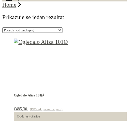
Home
Prikazuje se jedan rezultat
Ogledalo Aliza 101Ø
€
485,30
(PDV uključen u cijenu)
Dodaj u košaricu