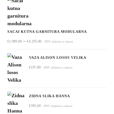
SACAI KUTNA GARNITURA MODULARNA
Raspon
–
€
1.009,00
€
4.295,00
(PDV uključen u cijenu)
cijena:
od
VAZA ALISON LOSOS VELIKA
€1.009,00
€
197,80
(PDV uključen u cijenu)
do
€4.295,00
ZIDNA SLIKA HANNA
€
395,60
(PDV uključen u cijenu)