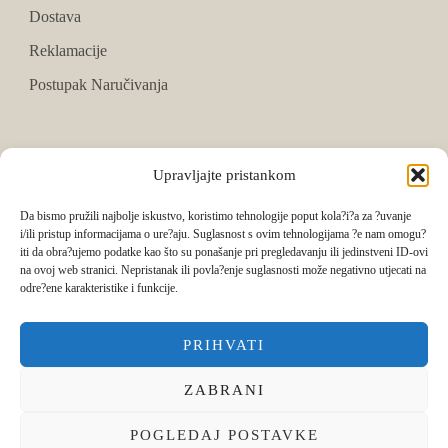
Dostava
Reklamacije
Postupak Naručivanja
PRATITE NAS
Upravljajte pristankom
Facebook
Da bismo pružili najbolje iskustvo, koristimo tehnologije poput kola?i?a za ?uvanje
i/ili pristup informacijama o ure?aju. Suglasnost s ovim tehnologijama ?e nam omogu?
Instagram
iti da obra?ujemo podatke kao što su ponašanje pri pregledavanju ili jedinstveni ID-ovi
na ovoj web stranici. Nepristanak ili povla?enje suglasnosti može negativno utjecati na
Tik Tok
odre?ene karakteristike i funkcije.
PRIHVATI
ZABRANI
POGLEDAJ POSTAVKE