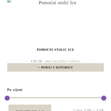
POMOĆNI STOLIĆ ICE
€
381,80
(PDV UKLJUČEN U CIJENU)
DODAJ U KOŠARICU
Po cijeni
Min
Mak
Cijena:
€380
—
€390