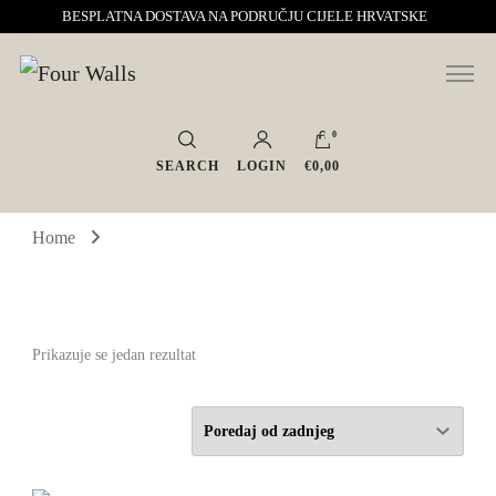
BESPLATNA DOSTAVA NA PODRUČJU CIJELE HRVATSKE
Sve za interijer po Vašoj mjeri. Salon namještaja, dekoracije i rasvjete.
Four Walls
Interijeri s karakterom
0
SEARCH
LOGIN
€0,00
Home
Prikazuje se jedan rezultat