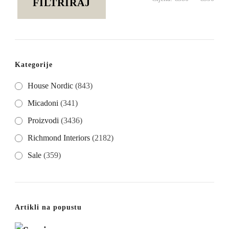
FILTRIRAJ
cije
cije
Kategorije
House Nordic
(843)
Micadoni
(341)
Proizvodi
(3436)
Richmond Interiors
(2182)
Sale
(359)
Artikli na popustu