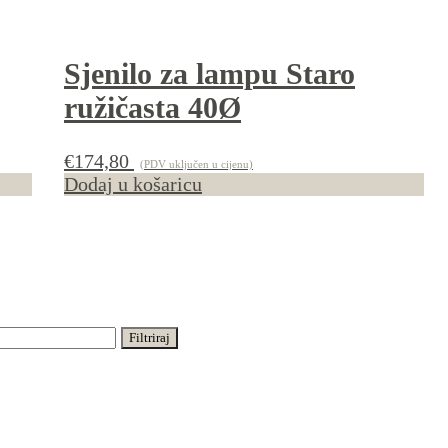
Sjenilo za lampu Staro
ružičasta 40Ø
€
174,80
(PDV uključen u cijenu)
Dodaj u košaricu
Filtriraj