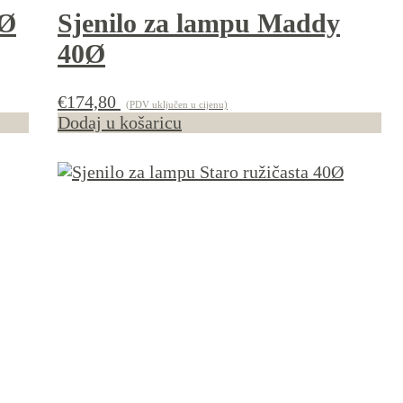
0Ø
Sjenilo za lampu Maddy
40Ø
€
174,80
(PDV uključen u cijenu)
Dodaj u košaricu