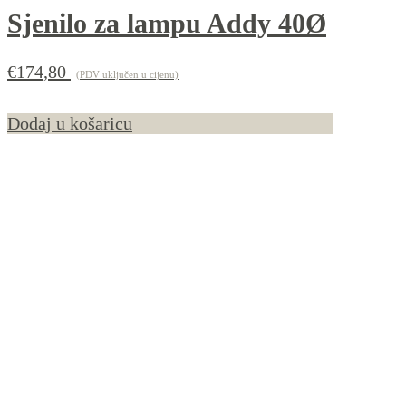
Sjenilo za lampu Addy 40Ø
€
174,80
(PDV uključen u cijenu)
Dodaj u košaricu