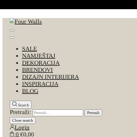
Skip to Content
Four Walls
Sve za interijer po Vašoj mjeri. Salon namještaja, d
SALE
NAMJEŠTAJ
DEKORACIJA
BRENDOVI
DIZAJN INTERIJERA
INSPIRACIJA
BLOG
Search
Pretraži:
Close search
Login
0
€0,00