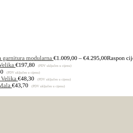
a garnitura modularna
€
1.009,00
–
€
4.295,00
Raspon cij
Velika
€
197,80
(PDV uključen u cijenu)
60
(PDV uključen u cijenu)
 Velika
€
48,30
(PDV uključen u cijenu)
Mala
€
43,70
(PDV uključen u cijenu)