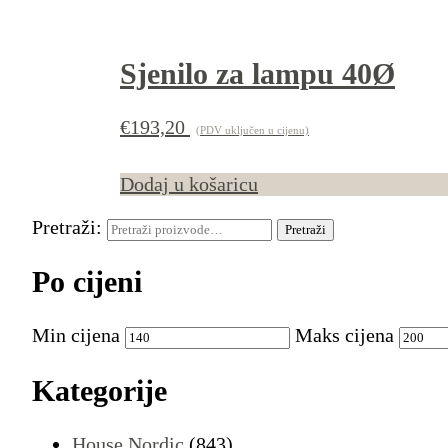
Sjenilo za lampu 40Ø
€
193,20
(PDV uključen u cijenu)
Dodaj u košaricu
Pretraži:
Pretraži
Po cijeni
Min cijena
Maks cijena
Kategorije
House Nordic
(843)