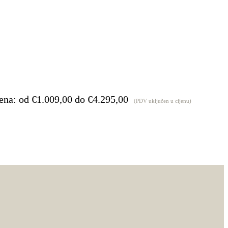
ena: od €1.009,00 do €4.295,00
(PDV uključen u cijenu)