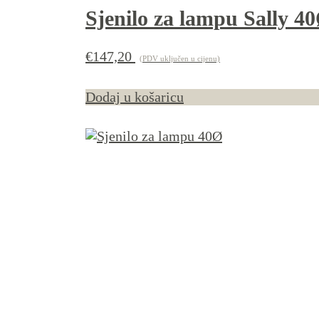
Sjenilo za lampu Sally 4
€
147,20
(PDV uključen u cijenu)
Dodaj u košaricu