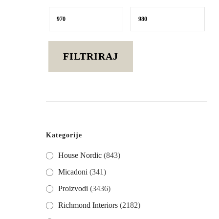
Min
Maks
cijena
cijena
FILTRIRAJ
Kategorije
House Nordic
(843)
Micadoni
(341)
Proizvodi
(3436)
Richmond Interiors
(2182)