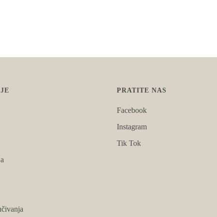
JE
PRATITE NAS
Facebook
Instagram
Tik Tok
ja
čivanja