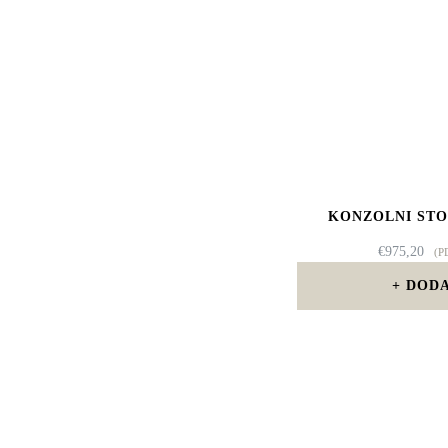
KONZOLNI STO
€
975,20
(P
DODA