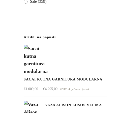
Sale
(359)
Artikli na popustu
SACAI KUTNA GARNITURA MODULARNA
Raspon
–
€
1.009,00
€
4.295,00
(PDV uključen u cijenu)
cijena:
od
VAZA ALISON LOSOS VELIKA
€1.009,00