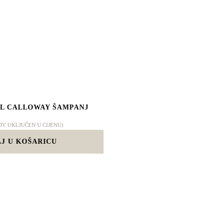
L CALLOWAY ŠAMPANJ
DV UKLJUČEN U CIJENU)
J U KOŠARICU