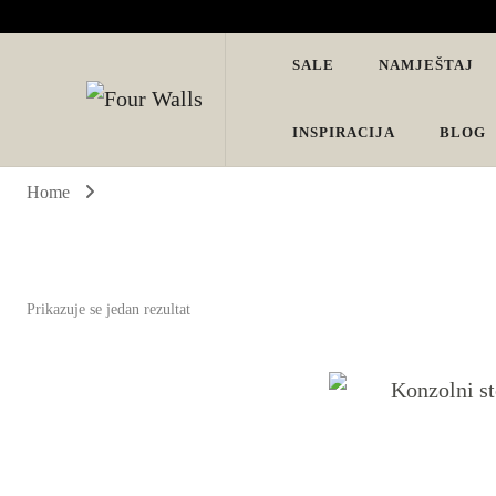
SALE
NAMJEŠTAJ
Four Walls
Sve za interijer po Vašoj mjeri. Salon namještaja, dekoracije i ras
INSPIRACIJA
BLOG
Home
Prikazuje se jedan rezultat