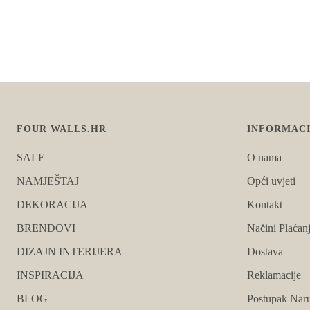
FOUR WALLS.HR
INFORMACI
SALE
O nama
NAMJEŠTAJ
Opći uvjeti
DEKORACIJA
Kontakt
BRENDOVI
Načini Plaćan
DIZAJN INTERIJERA
Dostava
INSPIRACIJA
Reklamacije
BLOG
Postupak Naru