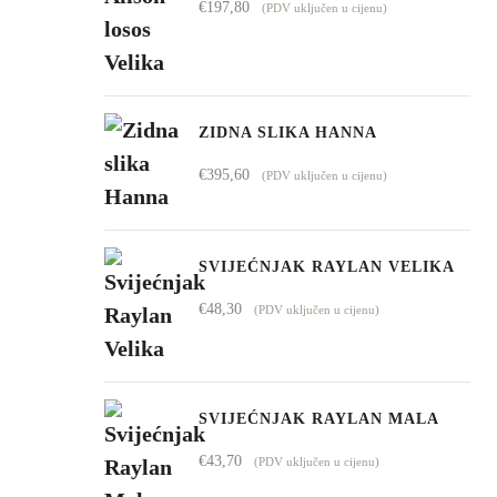
€
197,80
(PDV uključen u cijenu)
do
€4.295,00
ZIDNA SLIKA HANNA
€
395,60
(PDV uključen u cijenu)
SVIJEĆNJAK RAYLAN VELIKA
€
48,30
(PDV uključen u cijenu)
SVIJEĆNJAK RAYLAN MALA
€
43,70
(PDV uključen u cijenu)