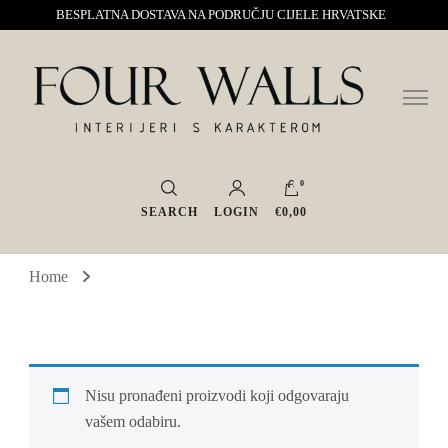
BESPLATNA DOSTAVA NA PODRUČJU CIJELE HRVATSKE
Sve za interijer po Vašoj mjeri. Salon namještaja, dekoracije i rasvjete.
Four Walls
Interijeri s karakterom
0
SEARCH
LOGIN
€0,00
Home
Nisu pronađeni proizvodi koji odgovaraju
vašem odabiru.