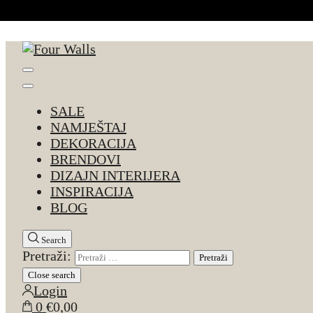
Skip to Content
Four Walls
Sve za interijer po Vašoj mjeri. Salon namještaja, d
SALE
NAMJEŠTAJ
DEKORACIJA
BRENDOVI
DIZAJN INTERIJERA
INSPIRACIJA
BLOG
Search
Pretraži:
Close search
Login
0
€0,00