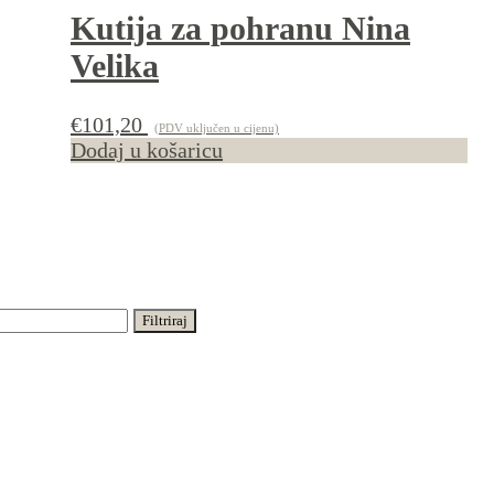
Kutija za pohranu Nina
Velika
€
101,20
(PDV uključen u cijenu)
Dodaj u košaricu
Filtriraj