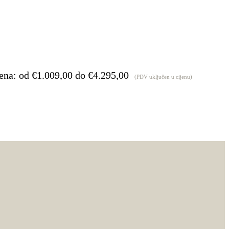
ena: od €1.009,00 do €4.295,00
(PDV uključen u cijenu)