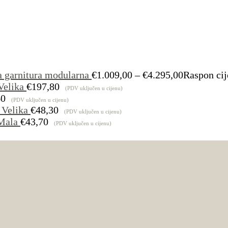
a garnitura modularna
€
1.009,00
–
€
4.295,00
Raspon cij
Velika
€
197,80
(PDV uključen u cijenu)
60
(PDV uključen u cijenu)
 Velika
€
48,30
(PDV uključen u cijenu)
Mala
€
43,70
(PDV uključen u cijenu)