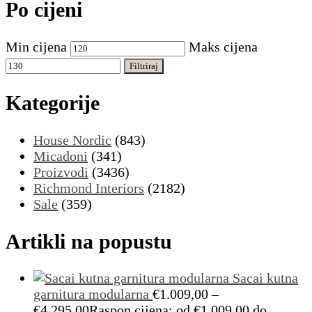
Po cijeni
Min cijena
Maks cijena
Filtriraj
Kategorije
House Nordic
(843)
Micadoni
(341)
Proizvodi
(3436)
Richmond Interiors
(2182)
Sale
(359)
Artikli na popustu
Sacai kutna
garnitura modularna
€
1.009,00
–
€
4.295,00
Raspon cijena: od €1.009,00 do