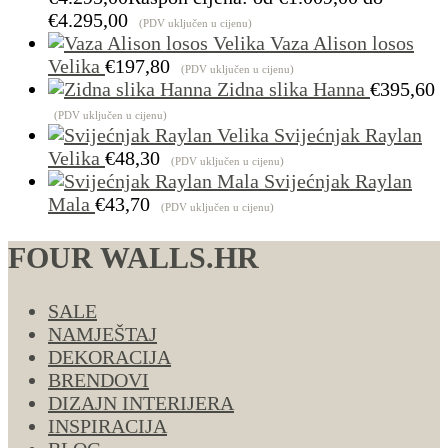
€4.295,00
(PDV uključen u cijenu)
Vaza Alison losos
Velika
€
197,80
(PDV uključen u cijenu)
Zidna slika Hanna
€
395,60
(PDV uključen u cijenu)
Svijećnjak Raylan
Velika
€
48,30
(PDV uključen u cijenu)
Svijećnjak Raylan
Mala
€
43,70
(PDV uključen u cijenu)
FOUR WALLS.HR
SALE
NAMJEŠTAJ
DEKORACIJA
BRENDOVI
DIZAJN INTERIJERA
INSPIRACIJA