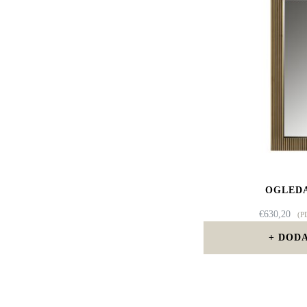
OGLEDA
€
630,20
(P
DODA