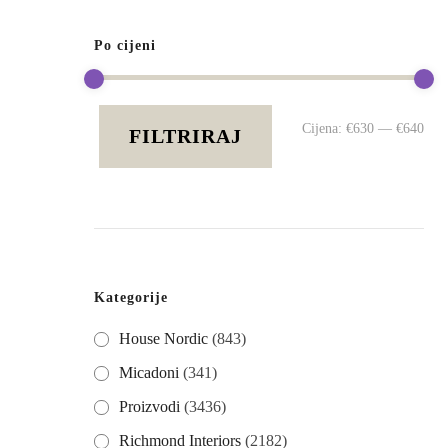
Po cijeni
Mi
Ma
Cijena:
€630
—
€640
FILTRIRAJ
cij
cij
Kategorije
House Nordic
(843)
Micadoni
(341)
Proizvodi
(3436)
Richmond Interiors
(2182)