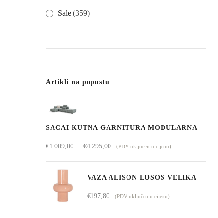
Sale
(359)
Artikli na popustu
SACAI KUTNA GARNITURA MODULARNA
Raspon
–
€
1.009,00
€
4.295,00
(PDV uključen u cijenu)
cijena:
od
VAZA ALISON LOSOS VELIKA
€1.009,00
€
197,80
(PDV uključen u cijenu)
do
€4.295,00