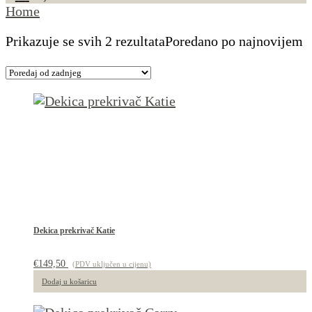
Home
Prikazuje se svih 2 rezultata
Poredano po najnovijem
Dekica prekrivač Katie
€
149,50
(PDV uključen u cijenu)
Dodaj u košaricu