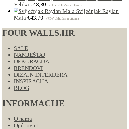
Velika
€
48,30
(PDV uključen u cijenu)
Svijećnjak Raylan
Mala
€
43,70
(PDV uključen u cijenu)
FOUR WALLS.HR
SALE
NAMJEŠTAJ
DEKORACIJA
BRENDOVI
DIZAJN INTERIJERA
INSPIRACIJA
BLOG
INFORMACIJE
O nama
Opći uvjeti