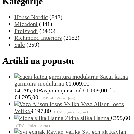
Kategorije
House Nordic
(843)
Micadoni
(341)
Proizvodi
(3436)
Richmond Interiors
(2182)
Sale
(359)
Artikli na popustu
Sacai kutna
garnitura modularna
€
1.009,00
–
€
4.295,00
Raspon cijena: od €1.009,00 do
€4.295,00
(PDV uključen u cijenu)
Vaza Alison losos
Velika
€
197,80
(PDV uključen u cijenu)
Zidna slika Hanna
€
395,60
(PDV uključen u cijenu)
Svijećnjak Raylan