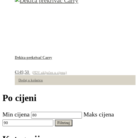
Dekica prekrivač Carry
€
149,50
(PDV uključen u cijenu)
Dodaj u košaricu
Po cijeni
Min cijena
Maks cijena
Filtriraj