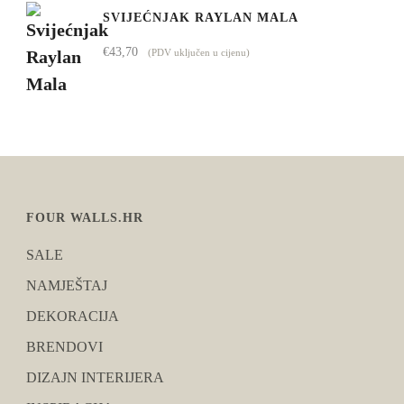
SVIJEĆNJAK RAYLAN MALA
€
43,70
(PDV uključen u cijenu)
FOUR WALLS.HR
SALE
NAMJEŠTAJ
DEKORACIJA
BRENDOVI
DIZAJN INTERIJERA