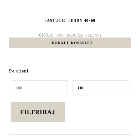
JASTUČIĆ TEDDY 40×60
€
108,10
(PDV UKLJUČEN U CIJENU)
DODAJ U KOŠARICU
Po cijeni
Min
Maks
cijena
cijena
FILTRIRAJ