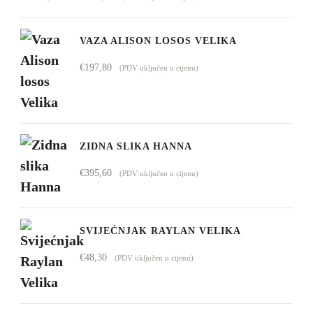
cijena:
od
VAZA ALISON LOSOS VELIKA
€1.009,00
€
197,80
(PDV uključen u cijenu)
do
€4.295,00
ZIDNA SLIKA HANNA
€
395,60
(PDV uključen u cijenu)
SVIJEĆNJAK RAYLAN VELIKA
€
48,30
(PDV uključen u cijenu)