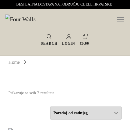
BESPLATNA DOSTAVA NA PODRUČJU CIJELE HRVATSKE
Sve za interijer po Vašoj mjeri. Salon namještaja, dekoracije i rasvjete.
Four Walls
Interijeri s karakterom
0
SEARCH
LOGIN
€0,00
Home
Poredano
Prikazuje se svih 2 rezultata
po
najnovijem