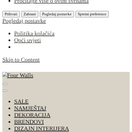
Pročitajte više o ovim svrhama
Prihvati
Zabrani
Pogledaj postavke
Spremi preference
Pogledaj postavke
Politika kolačića
Opći uvjeti
Skip to Content
Four Walls
Sve za interijer po Vašoj mjeri. Salon namještaja,
dekoracije i rasvjete. Interijeri s karakterom
SALE
NAMJEŠTAJ
DEKORACIJA
BRENDOVI
DIZAJN INTERIJERA