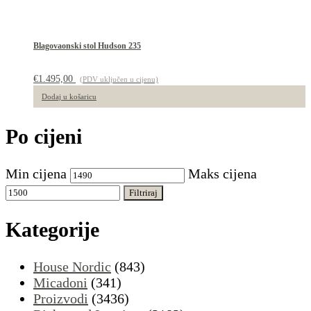
Blagovaonski stol Hudson 235
€
1.495,00
(PDV uključen u cijenu)
Dodaj u košaricu
Po cijeni
Min cijena
Maks cijena
Filtriraj
Kategorije
House Nordic
(843)
Micadoni
(341)
Proizvodi
(3436)