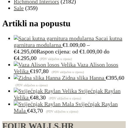
Richmond Interiors
(2182)
Sale
(359)
Artikli na popustu
Sacai kutna
garnitura modularna
€
1.009,00
–
€
4.295,00
Raspon cijena: od €1.009,00 do
€4.295,00
(PDV uključen u cijenu)
Vaza Alison losos
Velika
€
197,80
(PDV uključen u cijenu)
Zidna slika Hanna
€
395,60
(PDV uključen u cijenu)
Svijećnjak Raylan
Velika
€
48,30
(PDV uključen u cijenu)
Svijećnjak Raylan
Mala
€
43,70
(PDV uključen u cijenu)
FOUR WALLS.HR