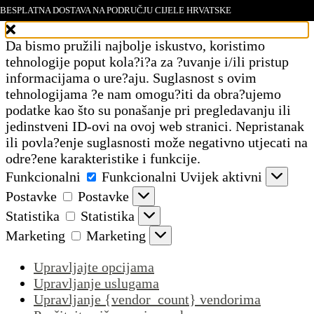
BESPLATNA DOSTAVA NA PODRUČJU CIJELE HRVATSKE
Upravljajte pristankom
Da bismo pružili najbolje iskustvo, koristimo
tehnologije poput kola?i?a za ?uvanje i/ili pristup
informacijama o ure?aju. Suglasnost s ovim
tehnologijama ?e nam omogu?iti da obra?ujemo
podatke kao što su ponašanje pri pregledavanju ili
jedinstveni ID-ovi na ovoj web stranici. Nepristanak
ili povla?enje suglasnosti može negativno utjecati na
odre?ene karakteristike i funkcije.
Funkcionalni
Funkcionalni
Uvijek aktivni
Postavke
Postavke
Statistika
Statistika
Marketing
Marketing
Upravljajte opcijama
Upravljanje uslugama
Upravljanje {vendor_count} vendorima