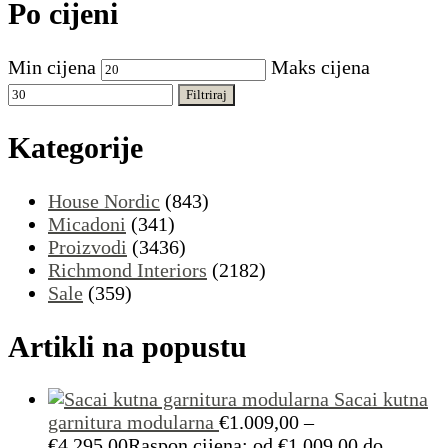
Po cijeni
Min cijena
Maks cijena
Filtriraj
Kategorije
House Nordic
(843)
Micadoni
(341)
Proizvodi
(3436)
Richmond Interiors
(2182)
Sale
(359)
Artikli na popustu
Sacai kutna
garnitura modularna
€
1.009,00
–
€
4.295,00
Raspon cijena: od €1.009,00 do