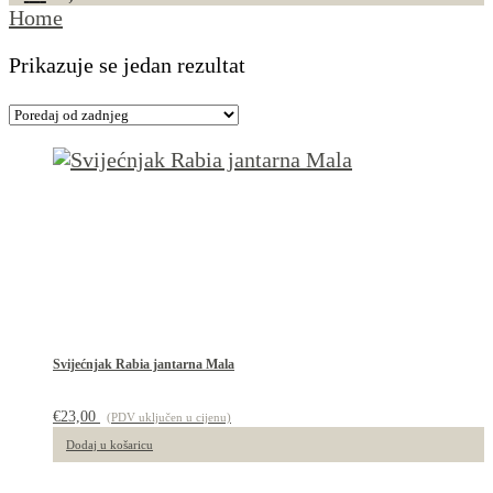
Home
Prikazuje se jedan rezultat
Svijećnjak Rabia jantarna Mala
€
23,00
(PDV uključen u cijenu)
Dodaj u košaricu