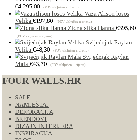
€4.295,00
(PDV uključen u cijenu)
Vaza Alison losos
Velika
€
197,80
(PDV uključen u cijenu)
Zidna slika Hanna
€
395,60
(PDV uključen u cijenu)
Svijećnjak Raylan
Velika
€
48,30
(PDV uključen u cijenu)
Svijećnjak Raylan
Mala
€
43,70
(PDV uključen u cijenu)
FOUR WALLS.HR
SALE
NAMJEŠTAJ
DEKORACIJA
BRENDOVI
DIZAJN INTERIJERA
INSPIRACIJA