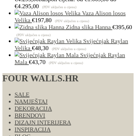
€4.295,00
(PDV uključen u cijenu)
Vaza Alison losos
Velika
€
197,80
(PDV uključen u cijenu)
Zidna slika Hanna
€
395,60
(PDV uključen u cijenu)
Svijećnjak Raylan
Velika
€
48,30
(PDV uključen u cijenu)
Svijećnjak Raylan
Mala
€
43,70
(PDV uključen u cijenu)
FOUR WALLS.HR
SALE
NAMJEŠTAJ
DEKORACIJA
BRENDOVI
DIZAJN INTERIJERA
INSPIRACIJA