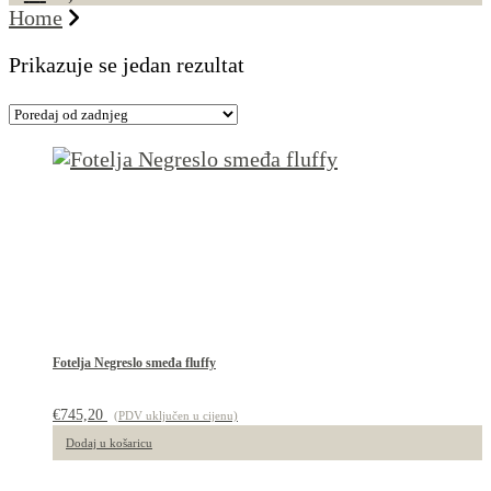
Home
Prikazuje se jedan rezultat
Fotelja Negreslo smeđa fluffy
€
745,20
(PDV uključen u cijenu)
Dodaj u košaricu