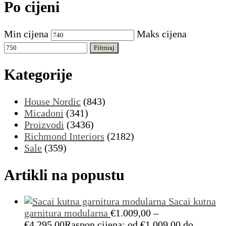
Po cijeni
Min cijena
Maks cijena
Filtriraj
Kategorije
House Nordic
(843)
Micadoni
(341)
Proizvodi
(3436)
Richmond Interiors
(2182)
Sale
(359)
Artikli na popustu
Sacai kutna
garnitura modularna
€
1.009,00
–
€
4.295,00
Raspon cijena: od €1.009,00 do