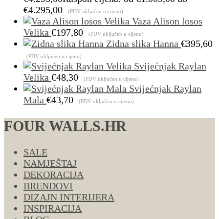
€4.295,00
(PDV uključen u cijenu)
Vaza Alison losos
Velika
€
197,80
(PDV uključen u cijenu)
Zidna slika Hanna
€
395,60
(PDV uključen u cijenu)
Svijećnjak Raylan
Velika
€
48,30
(PDV uključen u cijenu)
Svijećnjak Raylan
Mala
€
43,70
(PDV uključen u cijenu)
FOUR WALLS.HR
SALE
NAMJEŠTAJ
DEKORACIJA
BRENDOVI
DIZAJN INTERIJERA
INSPIRACIJA