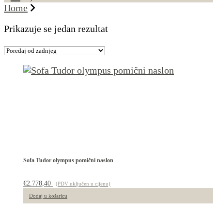
Home
Prikazuje se jedan rezultat
Sofa Tudor olympus pomični naslon
€
2.778,40
(PDV uključen u cijenu)
Dodaj u košaricu