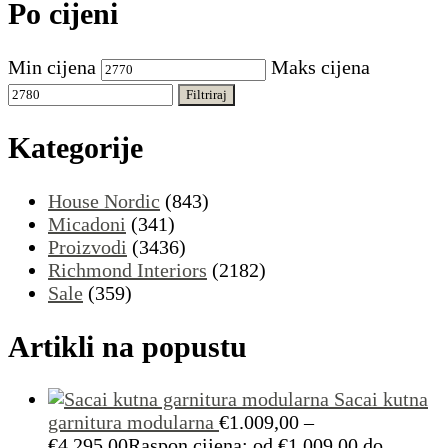
Po cijeni
Min cijena
Maks cijena
Filtriraj
Kategorije
House Nordic
(843)
Micadoni
(341)
Proizvodi
(3436)
Richmond Interiors
(2182)
Sale
(359)
Artikli na popustu
Sacai kutna
garnitura modularna
€
1.009,00
–
€
4.295,00
Raspon cijena: od €1.009,00 do