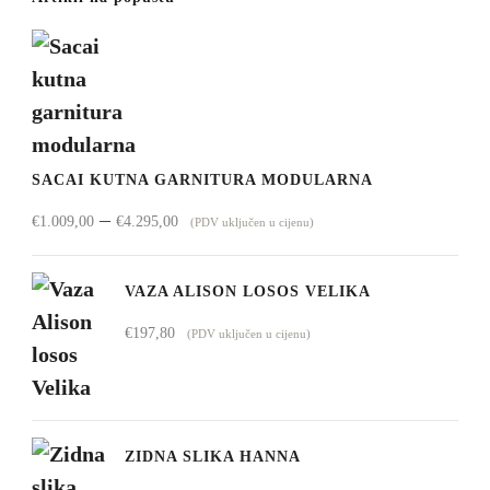
SACAI KUTNA GARNITURA MODULARNA
Raspon
–
€
1.009,00
€
4.295,00
(PDV uključen u cijenu)
cijena:
od
VAZA ALISON LOSOS VELIKA
€1.009,00
€
197,80
(PDV uključen u cijenu)
do
€4.295,00
ZIDNA SLIKA HANNA