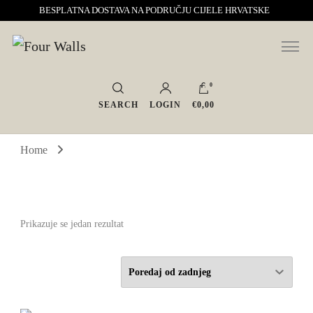
BESPLATNA DOSTAVA NA PODRUČJU CIJELE HRVATSKE
Sve za interijer po Vašoj mjeri. Salon namještaja, dekoracije i rasvjete.
Four Walls
Interijeri s karakterom
0
SEARCH
LOGIN
€0,00
Home
Prikazuje se jedan rezultat