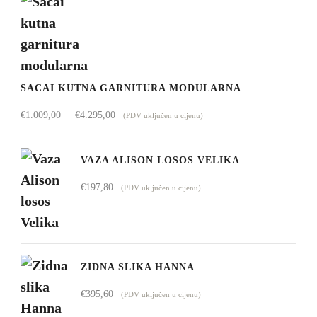
SACAI KUTNA GARNITURA MODULARNA
Raspon
–
€
1.009,00
€
4.295,00
(PDV uključen u cijenu)
cijena:
od
VAZA ALISON LOSOS VELIKA
€1.009,00
€
197,80
(PDV uključen u cijenu)
do
€4.295,00
ZIDNA SLIKA HANNA
€
395,60
(PDV uključen u cijenu)