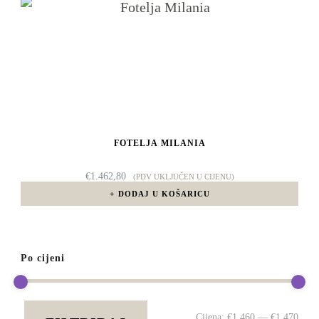
FOTELJA MILANIA
€
1.462,80
(PDV UKLJUČEN U CIJENU)
DODAJ U KOŠARICU
Po cijeni
Min
Mak
Cijena:
€1.460
—
€1.470