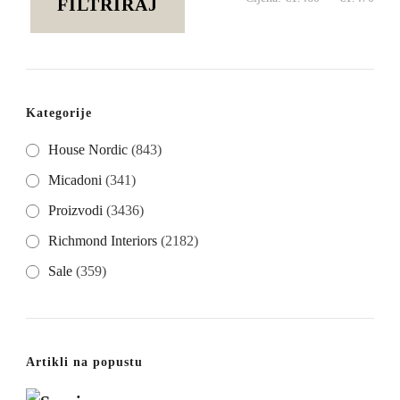
FILTRIRAJ
cije
cije
Kategorije
House Nordic
(843)
Micadoni
(341)
Proizvodi
(3436)
Richmond Interiors
(2182)
Sale
(359)
Artikli na popustu