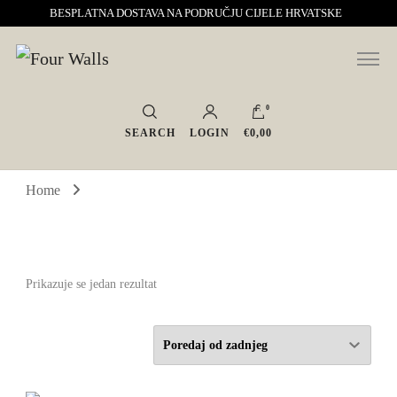
BESPLATNA DOSTAVA NA PODRUČJU CIJELE HRVATSKE
Sve za interijer po Vašoj mjeri. Salon namještaja, dekoracije i rasvjete.
Four Walls
Interijeri s karakterom
0
SEARCH
LOGIN
€0,00
Home
Prikazuje se jedan rezultat