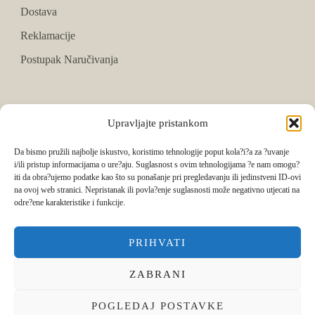
Dostava
Reklamacije
Postupak Naručivanja
PRATITE NAS
Upravljajte pristankom
Facebook
Da bismo pružili najbolje iskustvo, koristimo tehnologije poput kola?i?a za ?uvanje
i/ili pristup informacijama o ure?aju. Suglasnost s ovim tehnologijama ?e nam omogu?
Instagram
iti da obra?ujemo podatke kao što su ponašanje pri pregledavanju ili jedinstveni ID-ovi
na ovoj web stranici. Nepristanak ili povla?enje suglasnosti može negativno utjecati na
Tik Tok
odre?ene karakteristike i funkcije.
PRIHVATI
ZABRANI
POGLEDAJ POSTAVKE