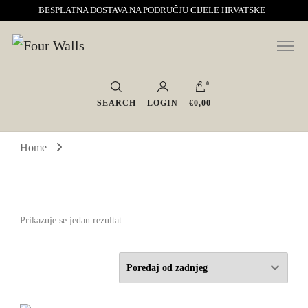
BESPLATNA DOSTAVA NA PODRUČJU CIJELE HRVATSKE
Sve za interijer po Vašoj mjeri. Salon namještaja, dekoracije i rasvjete.
Four Walls
Interijeri s karakterom
0
SEARCH
LOGIN
€0,00
Home
Prikazuje se jedan rezultat