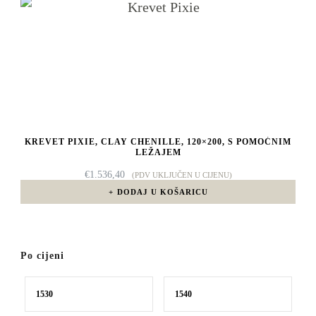
KREVET PIXIE, CLAY CHENILLE, 120×200, S POMOĆNIM
LEŽAJEM
€
1.536,40
(PDV UKLJUČEN U CIJENU)
DODAJ U KOŠARICU
Po cijeni
Min
Maks