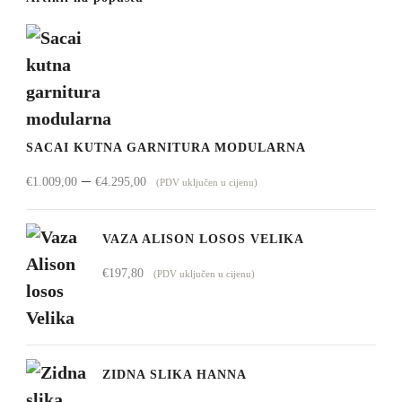
SACAI KUTNA GARNITURA MODULARNA
Raspon
–
€
1.009,00
€
4.295,00
(PDV uključen u cijenu)
cijena:
od
VAZA ALISON LOSOS VELIKA
€1.009,00
€
197,80
(PDV uključen u cijenu)
do
€4.295,00
ZIDNA SLIKA HANNA