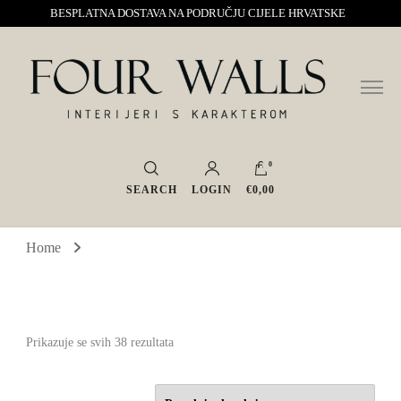
BESPLATNA DOSTAVA NA PODRUČJU CIJELE HRVATSKE
Sve za interijer po Vašoj mjeri. Salon namještaja, dekoracije i rasvjete.
Four Walls
Interijeri s karakterom
0
SEARCH
LOGIN
€0,00
Home
Poredano
Prikazuje se svih 38 rezultata
po
najnovijem