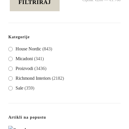
FILTRIRAJ
cije
cije
Kategorije
House Nordic
(843)
Micadoni
(341)
Proizvodi
(3436)
Richmond Interiors
(2182)
Sale
(359)
Artikli na popustu