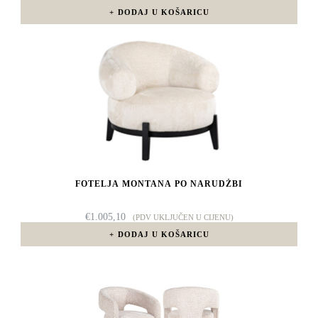
DODAJ U KOŠARICU
FOTELJA MONTANA PO NARUDŽBI
€
1.005,10
(PDV UKLJUČEN U CIJENU)
DODAJ U KOŠARICU