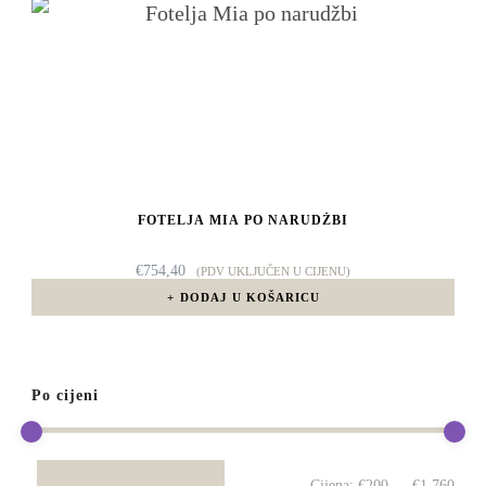
FOTELJA MIA PO NARUDŽBI
€
754,40
(PDV UKLJUČEN U CIJENU)
DODAJ U KOŠARICU
Po cijeni
Min
Mak
Cijena:
€200
—
€1.760