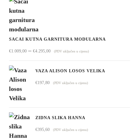
SACAI KUTNA GARNITURA MODULARNA
Raspon
–
€
1.009,00
€
4.295,00
(PDV uključen u cijenu)
cijena:
od
VAZA ALISON LOSOS VELIKA
€1.009,00
€
197,80
(PDV uključen u cijenu)
do
€4.295,00
ZIDNA SLIKA HANNA
€
395,60
(PDV uključen u cijenu)