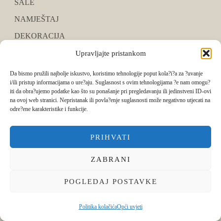
SALE
NAMJEŠTAJ
DEKORACIJA
BRENDOVI
Upravljajte pristankom
DIZAJN INTERIJERA
Da bismo pružili najbolje iskustvo, koristimo tehnologije poput kola?i?a za ?uvanje
i/ili pristup informacijama o ure?aju. Suglasnost s ovim tehnologijama ?e nam omogu?
INSPIRACIJA
iti da obra?ujemo podatke kao što su ponašanje pri pregledavanju ili jedinstveni ID-ovi
na ovoj web stranici. Nepristanak ili povla?enje suglasnosti može negativno utjecati na
BLOG
odre?ene karakteristike i funkcije.
PRIHVATI
INFORMACIJE
ZABRANI
O nama
Opći uvjeti
POGLEDAJ POSTAVKE
Kontakt
Politika kolačića
Opći uvjeti
Načini Plaćanja