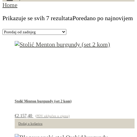
Home
Prikazuje se svih 7 rezultata
Poredano po najnovijem
Stolić Menton burgundy (set 2 kom)
€
2.157,40
(PDV uključen u cijenu)
Dodaj u košaricu