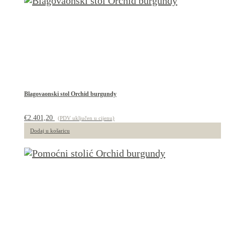
Blagovaonski stol Orchid burgundy
€
2.401,20
(PDV uključen u cijenu)
Dodaj u košaricu