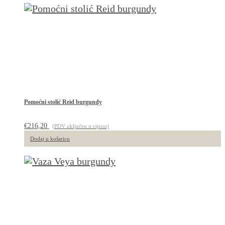
Pomoćni stolić Reid burgundy
€
216,20
(PDV uključen u cijenu)
Dodaj u košaricu