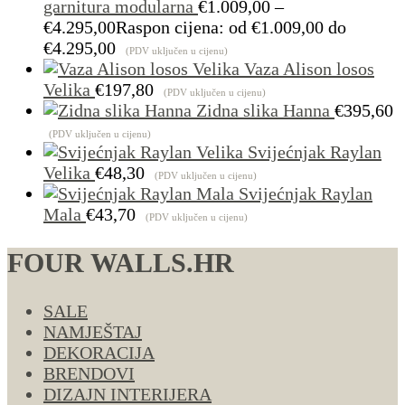
garnitura modularna
€
1.009,00
–
€
4.295,00
Raspon cijena: od €1.009,00 do
€4.295,00
(PDV uključen u cijenu)
Vaza Alison losos
Velika
€
197,80
(PDV uključen u cijenu)
Zidna slika Hanna
€
395,60
(PDV uključen u cijenu)
Svijećnjak Raylan
Velika
€
48,30
(PDV uključen u cijenu)
Svijećnjak Raylan
Mala
€
43,70
(PDV uključen u cijenu)
FOUR WALLS.HR
SALE
NAMJEŠTAJ
DEKORACIJA
BRENDOVI
DIZAJN INTERIJERA