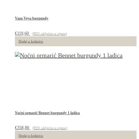
Vaza Veya burgundy
€
119,60
(PDV uključen u cijenu)
Dodaj u košaricu
Noćni ormarić Bennet burgundy 1 ladica
€
358,80
(PDV uključen u cijenu)
Dodaj u košaricu