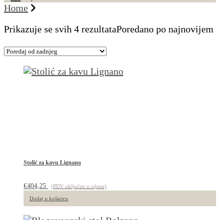
Home
Prikazuje se svih 4 rezultata
Poredano po najnovijem
Stolić za kavu Lignano
€
404,25
(PDV uključen u cijenu)
Dodaj u košaricu