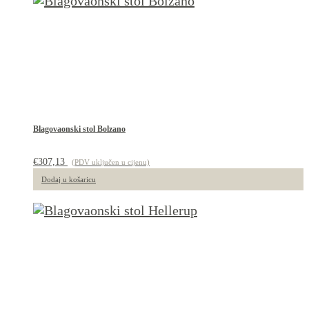
Blagovaonski stol Bolzano
€
307,13
(PDV uključen u cijenu)
Dodaj u košaricu