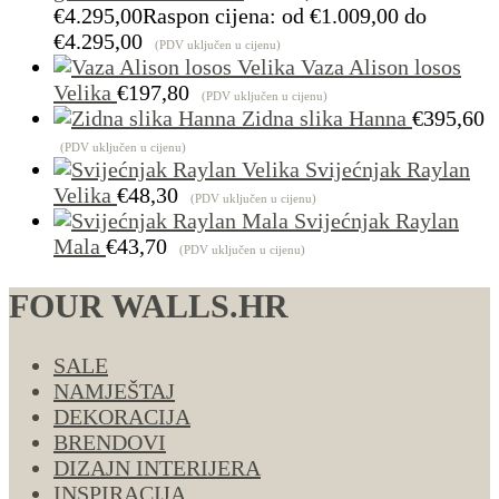
€
4.295,00
Raspon cijena: od €1.009,00 do
€4.295,00
(PDV uključen u cijenu)
Vaza Alison losos
Velika
€
197,80
(PDV uključen u cijenu)
Zidna slika Hanna
€
395,60
(PDV uključen u cijenu)
Svijećnjak Raylan
Velika
€
48,30
(PDV uključen u cijenu)
Svijećnjak Raylan
Mala
€
43,70
(PDV uključen u cijenu)
FOUR WALLS.HR
SALE
NAMJEŠTAJ
DEKORACIJA
BRENDOVI
DIZAJN INTERIJERA
INSPIRACIJA