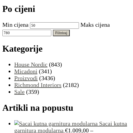
Po cijeni
Min cijena
Maks cijena
Filtriraj
Kategorije
House Nordic
(843)
Micadoni
(341)
Proizvodi
(3436)
Richmond Interiors
(2182)
Sale
(359)
Artikli na popustu
Sacai kutna
garnitura modularna
€
1.009,00
–